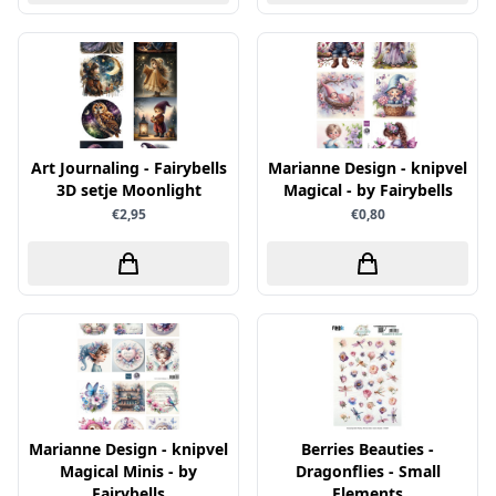
Papers for You
Piatek13
Precious Marieke
Prills
Art Journaling - Fairybells
Marianne Design - knipvel
Pronty
3D setje Moonlight
Magical - by Fairybells
Ranger
€2,95
€0,80
Rayher
Reprint
Scrap-Boys
ScrapAndMe
Sizzix
Sparkles
Marianne Design - knipvel
Berries Beauties -
Spectrum Noir
Magical Minis - by
Dragonflies - Small
Spellbinders
Fairybells
Elements