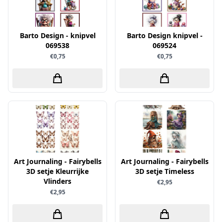
Little Birdie
Maja Design
Barto Design - knipvel
Barto Design knipvel -
Marianne Design
069538
069524
€0,75
€0,75
Marij Rahder
Memento
Mintay
Morgana Fantasy
Nellie Snellen
Nellie's Choice
Nuvo
Art Journaling - Fairybells
Art Journaling - Fairybells
3D setje Kleurrijke
Overige
3D setje Timeless
Vlinders
€2,95
Paper Boutique
€2,95
Paper Favourites
Paperfuel