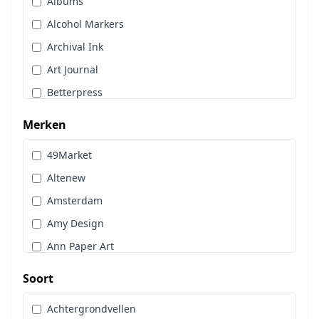
Albums
Stans, Embos & Stencils
Alcohol Markers
Stempels
Archival Ink
Workshoppakket
Art Journal
Pan Pastel
Betterpress
Bloemen
Merken
Brads
49Market
Cadence
Altenew
Designpapier
Amsterdam
Distress Oxide Spray
Amy Design
Distress Spritz
Ann Paper Art
Divers
Art Glitter
Dot & Do
Soort
Art Impressions
Embossingpoeder
Achtergrondvellen
Art Journaling