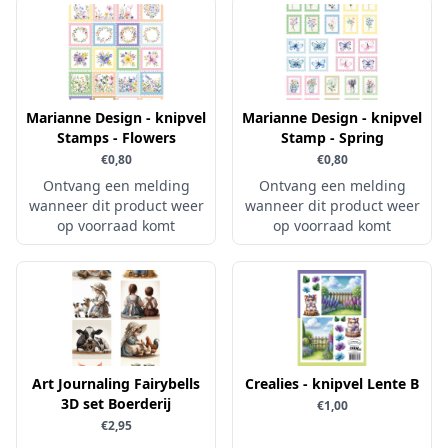
Simple and Basic
Marianne Design - knipvel
Marianne Design - knipvel
Stamps - Flowers
Stamp - Spring
€0,80
€0,80
Ontvang een melding
Ontvang een melding
wanneer dit product weer
wanneer dit product weer
op voorraad komt
op voorraad komt
Art Journaling Fairybells
Crealies - knipvel Lente B
3D set Boerderij
€1,00
€2,95