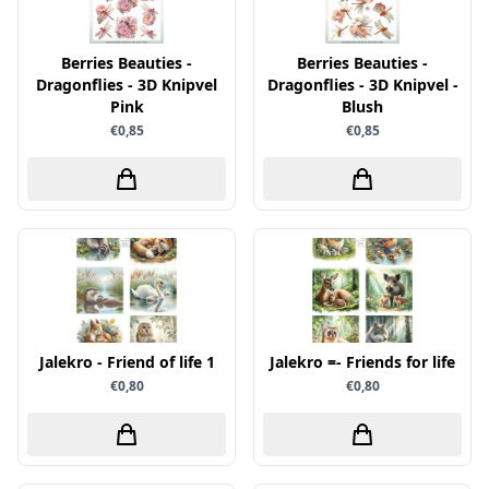
Verschillende
Berries Beauties -
WeR Memory
Berries Beauties -
Dragonflies - 3D Knipvel
Dragonflies - 3D Knipvel -
Whimsy Stamps
Pink
Blush
€0,85
€0,85
Wild Rose Studio's
World of Craft
wow
Yvonne Creations
Barto Design
Collall
hobbygros
Jalekro - Friend of life 1
Jalekro =- Friends for life
Joep by Carla
€0,80
€0,80
Kleurlab
Olba
Pan Pastel