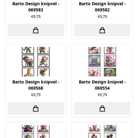
Uitdrukvellen
Barto Design knipvel -
Barto Design knipvel -
schudmateriaal
Hobbydots
069583
069582
Canvas
Scrappapier
€0,75
€0,75
HobbyFun
Die Cuts
Shiny details
Hobbyjournaal
Finger Wax
Specialties
Hobbyzine
Pan Pastel
Stickers
Jalekro
Potloden
Tekst, letters & cijfers
Jeanines Art
Workshop
Tijdschrift
JeJe
Tools
Joy & Noor
Barto Design knipvel -
Barto Design knipvel -
Washi - tape
Juffrouw Muis
069568
069554
€0,75
€0,75
Lapland knipvel
Lavinia
Lawn Fawn
Lemon Craft
Lisa Horton - Crafts