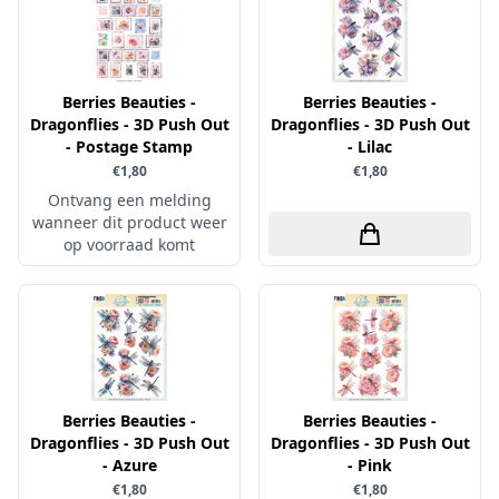
Little Birdie
Maja Design
Marianne Design
Berries Beauties -
Berries Beauties -
Dragonflies - 3D Push Out
Dragonflies - 3D Push Out
Marij Rahder
- Postage Stamp
- Lilac
Memento
€1,80
€1,80
Ontvang een melding
Mintay
wanneer dit product weer
Morgana Fantasy
op voorraad komt
Nellie Snellen
Nellie's Choice
Nuvo
Overige
Berries Beauties -
Paper Boutique
Berries Beauties -
Dragonflies - 3D Push Out
Dragonflies - 3D Push Out
Paper Favourites
- Azure
- Pink
€1,80
€1,80
Paperfuel