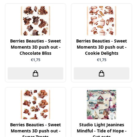
Verschillende
WeR Memory
Whimsy Stamps
Wild Rose Studio's
Berries Beauties - Sweet
Berries Beauties - Sweet
Moments 3D push out -
World of Craft
Moments 3D push out -
Chocolate Bliss
Cookie Delights
wow
€1,75
€1,75
Yvonne Creations
Barto Design
Collall
hobbygros
Joep by Carla
Kleurlab
Berries Beauties - Sweet
Studio Light Jeanines
Olba
Moments 3D push out -
Mindful - Tide of Hope -
Pan Pastel
Sugar Treats
Cut outs