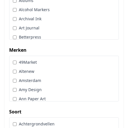
Albums
Stans, Embos & Stencils
Alcohol Markers
Stempels
Archival Ink
Workshoppakket
Art Journal
Pan Pastel
Betterpress
Bloemen
Merken
Brads
49Market
Cadence
Altenew
Designpapier
Amsterdam
Distress Oxide Spray
Amy Design
Distress Spritz
Ann Paper Art
Divers
Art Glitter
Dot & Do
Soort
Art Impressions
Embossingpoeder
Achtergrondvellen
Art Journaling