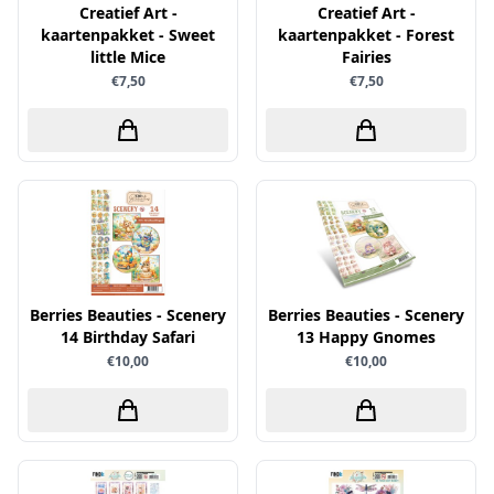
Uitdrukvellen
Creatief Art -
Creatief Art -
schudmateriaal
Hobbydots
kaartenpakket - Sweet
kaartenpakket - Forest
Canvas
Scrappapier
little Mice
Fairies
HobbyFun
Die Cuts
€7,50
€7,50
Shiny details
Hobbyjournaal
Finger Wax
Specialties
Hobbyzine
Pan Pastel
Stickers
Jalekro
Potloden
Tekst, letters & cijfers
Jeanines Art
Workshop
Tijdschrift
JeJe
Tools
Joy & Noor
Washi - tape
Juffrouw Muis
Berries Beauties - Scenery
Berries Beauties - Scenery
14 Birthday Safari
13 Happy Gnomes
Lapland knipvel
€10,00
€10,00
Lavinia
Lawn Fawn
Lemon Craft
Lisa Horton - Crafts