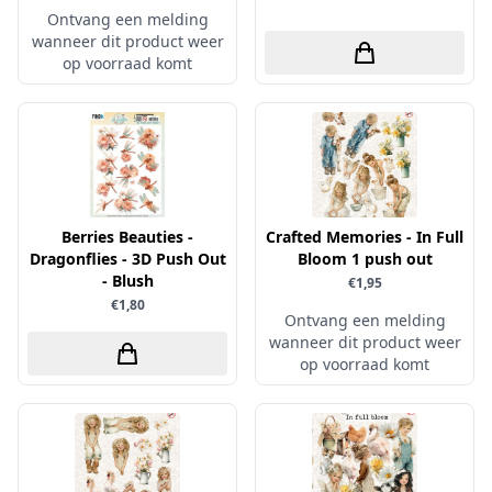
Ontvang een melding
Papers for You
wanneer dit product weer
op voorraad komt
Piatek13
Precious Marieke
Prills
Pronty
Ranger
Berries Beauties -
Crafted Memories - In Full
Rayher
Dragonflies - 3D Push Out
Bloom 1 push out
Reprint
- Blush
€1,95
€1,80
Scrap-Boys
Ontvang een melding
wanneer dit product weer
ScrapAndMe
op voorraad komt
Sizzix
Sparkles
Spectrum Noir
Spellbinders