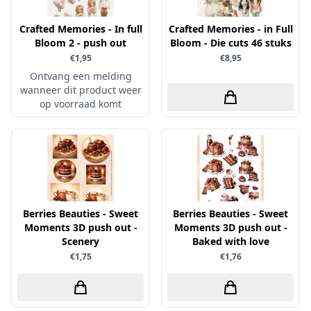
Sprinkletz
Crafted Memories - In full
Crafted Memories - in Full
Stamperia
Bloom 2 - push out
Bloom - Die cuts 46 stuks
€1,95
€8,95
Starform
Ontvang een melding
Steadler
wanneer dit product weer
op voorraad komt
Stitch & Do
Studio Light
Te Gekke Krijtjes
The Paper Boutique
Tombow
Berries Beauties - Sweet
Berries Beauties - Sweet
Totally - Tiffany
Moments 3D push out -
Moments 3D push out -
Vaessen Creative
Scenery
Baked with love
€1,75
€1,76
van Gogh
Versa Magic Dew Drop
Versafine