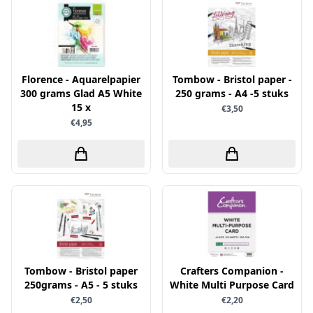
Verschillende
WeR Memory
Whimsy Stamps
Florence - Aquarelpapier
Tombow - Bristol paper -
Wild Rose Studio's
300 grams Glad A5 White
250 grams - A4 -5 stuks
World of Craft
15 x
€3,50
€4,95
wow
Yvonne Creations
Barto Design
Collall
hobbygros
Joep by Carla
Kleurlab
Tombow - Bristol paper
Crafters Companion -
250grams - A5 - 5 stuks
White Multi Purpose Card
Olba
€2,50
€2,20
Pan Pastel