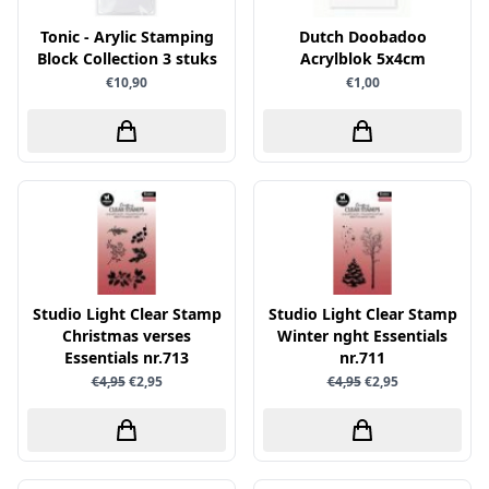
Sprinkletz
Tonic - Arylic Stamping
Dutch Doobadoo
Block Collection 3 stuks
Acrylblok 5x4cm
Stamperia
€10,90
€1,00
Starform
Steadler
Stitch & Do
Studio Light
Te Gekke Krijtjes
The Paper Boutique
Tombow
Studio Light Clear Stamp
Studio Light Clear Stamp
Christmas verses
Winter nght Essentials
Totally - Tiffany
Essentials nr.713
nr.711
Vaessen Creative
€4,95
€2,95
€4,95
€2,95
van Gogh
Versa Magic Dew Drop
Versafine