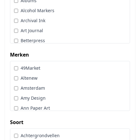
Albums
Stans, Embos & Stencils
Alcohol Markers
Stempels
Archival Ink
Workshoppakket
Art Journal
Pan Pastel
Betterpress
Bloemen
Merken
Brads
49Market
Cadence
Altenew
Designpapier
Amsterdam
Distress Oxide Spray
Amy Design
Distress Spritz
Ann Paper Art
Divers
Art Glitter
Dot & Do
Soort
Art Impressions
Embossingpoeder
Achtergrondvellen
Art Journaling