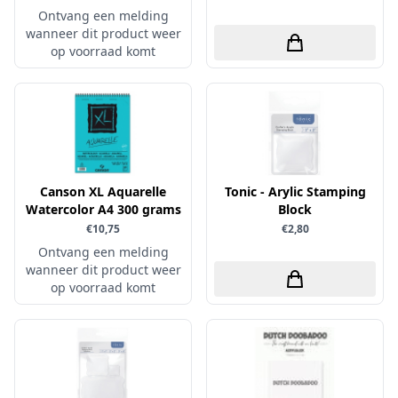
Ontvang een melding
Papers for You
wanneer dit product weer
op voorraad komt
Piatek13
Precious Marieke
Prills
Pronty
Ranger
Canson XL Aquarelle
Tonic - Arylic Stamping
Rayher
Watercolor A4 300 grams
Block
Reprint
€10,75
€2,80
Scrap-Boys
Ontvang een melding
wanneer dit product weer
ScrapAndMe
op voorraad komt
Sizzix
Sparkles
Spectrum Noir
Spellbinders