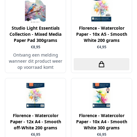
Little Birdie
Maja Design
Marianne Design
Studio Light Essentials
Florence - Watercolor
Collection - Mixed Media
Paper - 10x A5 - Smooth
Marij Rahder
Paper Pad 300grams
White 200 grams
Memento
€8,95
€4,95
Ontvang een melding
Mintay
wanneer dit product weer
Morgana Fantasy
op voorraad komt
Nellie Snellen
Nellie's Choice
Nuvo
Overige
Florence - Watercolor
Paper Boutique
Florence - Watercolor
Paper - 12x A4 - Smooth
Paper - 10x A4 - Smooth
Paper Favourites
off-White 200 grams
White 300 grams
€6,95
€6,95
Paperfuel