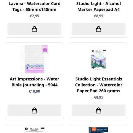
Uitdrukvellen
Lavinia - Watercolor Card
Studio Light - Alcohol
schudmateriaal
Hobbydots
Tags - 65mmx140mm
Marker Paperpad A4
Canvas
Scrappapier
€2,95
€8,95
HobbyFun
Die Cuts
Shiny details
Hobbyjournaal
Finger Wax
Specialties
Hobbyzine
Pan Pastel
Stickers
Jalekro
Potloden
Tekst, letters & cijfers
Jeanines Art
Workshop
Tijdschrift
JeJe
Tools
Joy & Noor
Art Impressions - Water
Studio Light Essentials
Washi - tape
Juffrouw Muis
Bible Journaling - 5944
Collection - Watercolor
Paper Pad 260 grams
€10,00
Lapland knipvel
€8,95
Lavinia
Lawn Fawn
Lemon Craft
Lisa Horton - Crafts