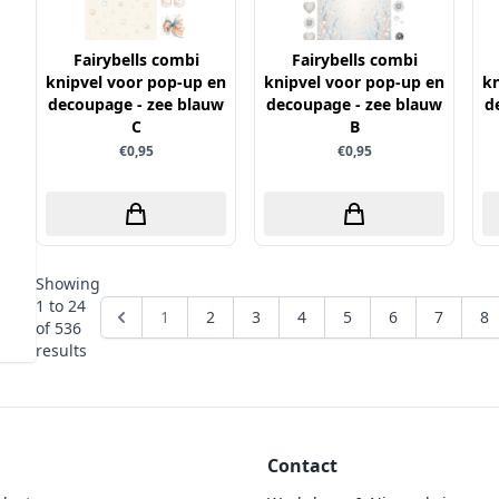
Fairybells combi
Fairybells combi
knipvel voor pop-up en
knipvel voor pop-up en
kn
decoupage - zee blauw
decoupage - zee blauw
d
C
B
€0,95
€0,95
Showing
1
to
24
1
2
3
4
5
6
7
8
of
536
results
Contact