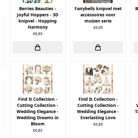
Berries Beauties -
Fairybells knipvel met
B
Joyful Hoppers - 3D
accessoires voor
knipvel - Hopping
muizen serie
Harmony
€0,95
€0,85
Find It Collection -
Find It Collection -
Cutting Collection -
Cutting Collection -
Wedding Elegance -
Wedding Elegance -
T
Wedding Dreams in
Everlasting Love
Bloom
€0,85
€0,85