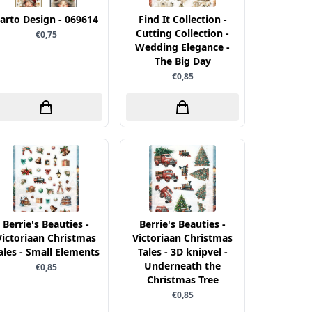
arto Design - 069614
Find It Collection -
Cutting Collection -
€0,75
Wedding Elegance -
The Big Day
€0,85
Berrie's Beauties -
Berrie's Beauties -
Victoriaan Christmas
Victoriaan Christmas
ales - Small Elements
Tales - 3D knipvel -
Underneath the
€0,85
Christmas Tree
€0,85