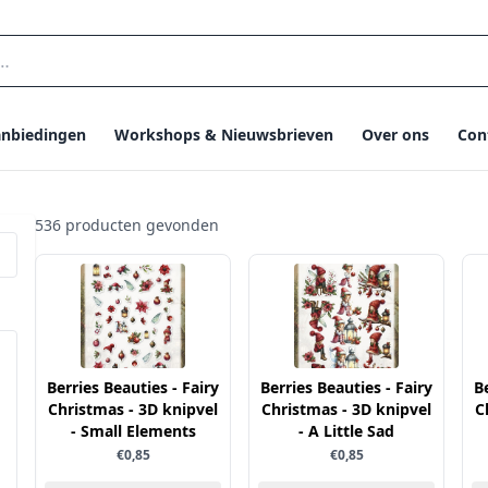
nbiedingen
Workshops & Nieuwsbrieven
Over ons
Con
536 producten gevonden
Berries Beauties - Fairy
Berries Beauties - Fairy
B
Christmas - 3D knipvel
Christmas - 3D knipvel
C
- Small Elements
- A Little Sad
€0,85
€0,85