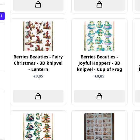
1
Berries Beauties - Fairy
Berries Beauties -
Christmas - 3D knipvel
Joyful Hoppers - 3D
- Lantern
knipvel - Cup of Frog
€0,85
€0,85