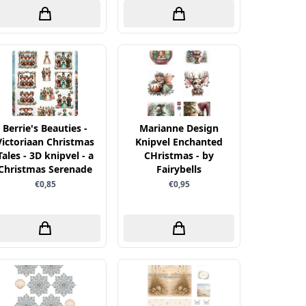
Berrie's Beauties -
Marianne Design
Victoriaan Christmas
Knipvel Enchanted
Tales - 3D knipvel - a
CHristmas - by
Christmas Serenade
Fairybells
€0,85
€0,95