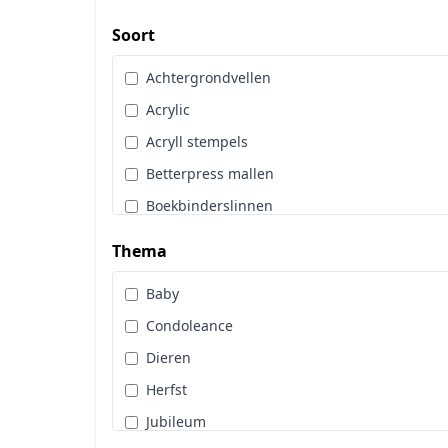
Art Glitter
Dot & Do
Soort
Art Impressions
Embossingpoeder
Achtergrondvellen
Art Journaling
Embosssingfolder
Acrylic
Berrie's Beauties
Enveloppen
Acryll stempels
By Karin Joan
Gereedschappen
Betterpress mallen
Cadence
Hangers
Boekbinderslinnen
Card Deco
Hobbytijdschrift
Borduurgaren
CarlijnDesign
Thema
Inkt
Cards Only
Copic
Kleurpotloden
Baby
Diamond Paint
Craft & You
Knipvellen
Condoleance
Diversen
Craft O Clock
Lijm & Tape
Dieren
Glitters
CraftEmotions
Linnenkarton
Herfst
Hobbydots
Crafters Compagnion
Lint
Jubileum
Hoeken en Randen
Crealies
Machines