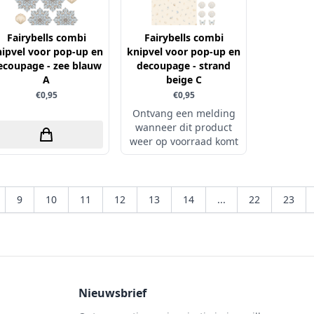
Fairybells combi
Fairybells combi
ipvel voor pop-up en
knipvel voor pop-up en
ecoupage - zee blauw
decoupage - strand
A
beige C
€0,95
€0,95
Ontvang een melding
wanneer dit product
weer op voorraad komt
9
10
11
12
13
14
...
22
23
Nieuwsbrief