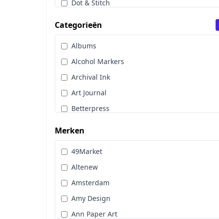
Dot & Stitch
Papier & Scrap
Categorieën
Sale
Albums
Stans, Embos & Stencils
Alcohol Markers
Stempels
Archival Ink
Workshoppakket
Art Journal
Pan Pastel
Betterpress
Bloemen
Merken
Brads
49Market
Cadence
Altenew
Designpapier
Amsterdam
Distress Oxide Spray
Amy Design
Distress Spritz
Ann Paper Art
Divers