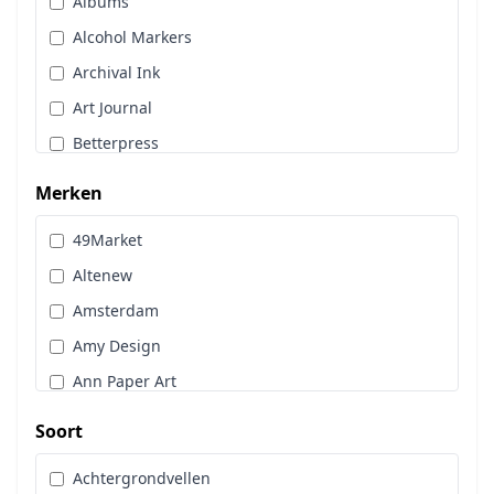
Albums
Stans, Embos & Stencils
Alcohol Markers
Stempels
Archival Ink
Workshoppakket
Art Journal
Pan Pastel
Betterpress
Bloemen
Merken
Brads
49Market
Cadence
Altenew
Designpapier
Amsterdam
Distress Oxide Spray
Amy Design
Distress Spritz
Ann Paper Art
Divers
Art Glitter
Dot & Do
Soort
Art Impressions
Embossingpoeder
Achtergrondvellen
Art Journaling