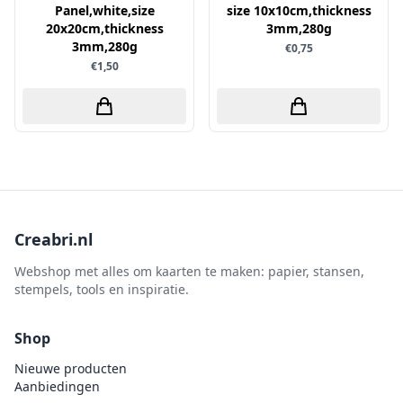
Uitdrukvellen
Panel,white,size
size 10x10cm,thickness
schudmateriaal
Hobbydots
20x20cm,thickness
3mm,280g
Canvas
Scrappapier
3mm,280g
€0,75
HobbyFun
Die Cuts
€1,50
Shiny details
Hobbyjournaal
Finger Wax
Specialties
Hobbyzine
Pan Pastel
Stickers
Jalekro
Potloden
Tekst, letters & cijfers
Jeanines Art
Workshop
Tijdschrift
JeJe
Tools
Joy & Noor
Creabri.nl
Washi - tape
Juffrouw Muis
Webshop met alles om kaarten te maken: papier, stansen,
Lapland knipvel
stempels, tools en inspiratie.
Lavinia
Shop
Lawn Fawn
Nieuwe producten
Lemon Craft
Aanbiedingen
Lisa Horton - Crafts