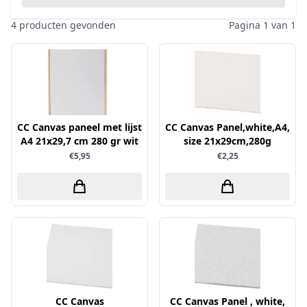
Pailletten & Glitters
Inktpad
Diamond Paint
Parels
4 producten gevonden
Pagina 1 van 1
Inktstift
Die'sire
Ponsen
Kleurboek
Dini Disign
Prills
Kraaltjes
Disney
Rub-On
Linnenkarton - basis
Dotty Design
Snijmallen
Mixed media
CC Canvas paneel met lijst
Dress My Craft
CC Canvas Panel,white,A4,
Sparkles
A4 21x29,7 cm 280 gr wit
size 21x29cm,280g
Oplegkaartjes
Dutch Doobadoo
Speciaalpapier
€5,95
€2,25
Overige
E.Colin
Stempelmateriaal
Pakketten
Elizabeth craft designs
Stencil
Paperpacks
Fairybells
Stickers
pasta
Florence
Stitch & Do
penselen
Gemini
Te Gekke Krijtjes
rijstpapier
Graphic 45
Trowback
Rubber stempels
CC Canvas
CC Canvas Panel , white,
Hobby Art