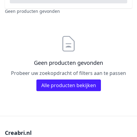
Pailletten & Glitters
Inktpad
Diamond Paint
Parels
Geen producten gevonden
Inktstift
Die'sire
Ponsen
Kleurboek
Dini Disign
Prills
Kraaltjes
Disney
Rub-On
Linnenkarton - basis
Dotty Design
Snijmallen
Mixed media
Dress My Craft
Sparkles
Geen producten gevonden
Oplegkaartjes
Dutch Doobadoo
Speciaalpapier
Probeer uw zoekopdracht of filters aan te passen
Overige
E.Colin
Stempelmateriaal
Pakketten
Alle producten bekijken
Elizabeth craft designs
Stencil
Paperpacks
Fairybells
Stickers
pasta
Florence
Stitch & Do
penselen
Gemini
Te Gekke Krijtjes
rijstpapier
Graphic 45
Trowback
Creabri.nl
Rubber stempels
Hobby Art