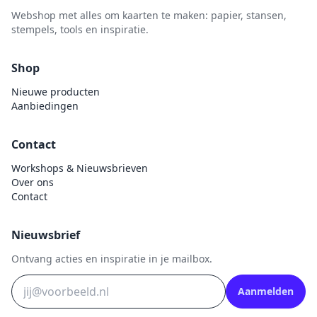
Uitdrukvellen
schudmateriaal
Webshop met alles om kaarten te maken: papier, stansen,
Hobbydots
Canvas
stempels, tools en inspiratie.
Scrappapier
HobbyFun
Die Cuts
Shiny details
Hobbyjournaal
Shop
Finger Wax
Specialties
Hobbyzine
Nieuwe producten
Pan Pastel
Stickers
Aanbiedingen
Jalekro
Potloden
Tekst, letters & cijfers
Jeanines Art
Workshop
Contact
Tijdschrift
JeJe
Workshops & Nieuwsbrieven
Tools
Joy & Noor
Over ons
Washi - tape
Contact
Juffrouw Muis
Lapland knipvel
Nieuwsbrief
Lavinia
Ontvang acties en inspiratie in je mailbox.
Lawn Fawn
Lemon Craft
Aanmelden
Lisa Horton - Crafts