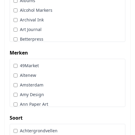
Albums
Stans, Embos & Stencils
Alcohol Markers
Stempels
Archival Ink
Workshoppakket
Art Journal
Pan Pastel
Betterpress
Bloemen
Merken
Brads
49Market
Cadence
Altenew
Designpapier
Amsterdam
Distress Oxide Spray
Amy Design
Distress Spritz
Ann Paper Art
Divers
Art Glitter
Dot & Do
Soort
Art Impressions
Embossingpoeder
Achtergrondvellen
Art Journaling