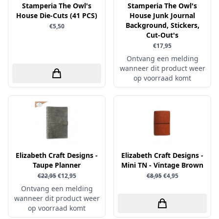
Uitdrukvellen
Stamperia The Owl's
Stamperia The Owl's
schudmateriaal
Hobbydots
House Die-Cuts (41 PCS)
House Junk Journal
Canvas
Scrappapier
Background, Stickers,
€5,50
HobbyFun
Die Cuts
Cut-Out's
Shiny details
Hobbyjournaal
€17,95
Finger Wax
Specialties
Ontvang een melding
Hobbyzine
Pan Pastel
wanneer dit product weer
Stickers
Jalekro
op voorraad komt
Potloden
Tekst, letters & cijfers
Jeanines Art
Workshop
Tijdschrift
JeJe
Tools
Joy & Noor
Washi - tape
Juffrouw Muis
Lapland knipvel
Elizabeth Craft Designs -
Elizabeth Craft Designs -
Taupe Planner
Mini TN - Vintage Brown
Lavinia
€22,95
€12,95
€8,95
€4,95
Lawn Fawn
Ontvang een melding
wanneer dit product weer
Lemon Craft
op voorraad komt
Lisa Horton - Crafts