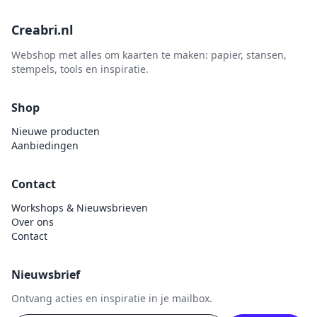
Sprinkletz
Creabri.nl
Stamperia
Webshop met alles om kaarten te maken: papier, stansen,
Starform
stempels, tools en inspiratie.
Steadler
Shop
Stitch & Do
Nieuwe producten
Studio Light
Aanbiedingen
Te Gekke Krijtjes
The Paper Boutique
Contact
Tombow
Workshops & Nieuwsbrieven
Over ons
Totally - Tiffany
Contact
Vaessen Creative
van Gogh
Nieuwsbrief
Versa Magic Dew Drop
Ontvang acties en inspiratie in je mailbox.
Versafine