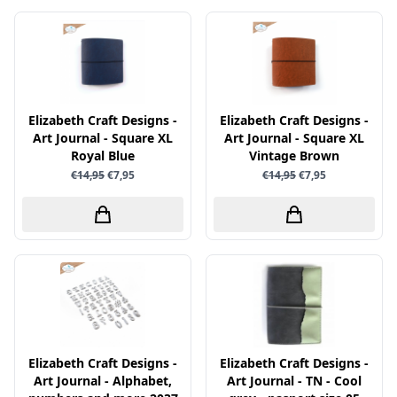
Little Birdie
Maja Design
Marianne Design
Marij Rahder
Elizabeth Craft Designs -
Elizabeth Craft Designs -
Memento
Art Journal - Square XL
Art Journal - Square XL
Royal Blue
Vintage Brown
Mintay
€14,95
€7,95
€14,95
€7,95
Morgana Fantasy
Nellie Snellen
Nellie's Choice
Nuvo
Overige
Paper Boutique
Elizabeth Craft Designs -
Paper Favourites
Elizabeth Craft Designs -
Art Journal - Alphabet,
Art Journal - TN - Cool
Paperfuel