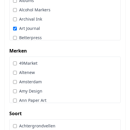
Albums
Stans, Embos & Stencils
Alcohol Markers
Stempels
Archival Ink
Workshoppakket
Art Journal
Pan Pastel
Betterpress
Bloemen
Merken
Brads
49Market
Cadence
Altenew
Designpapier
Amsterdam
Distress Oxide Spray
Amy Design
Distress Spritz
Ann Paper Art
Divers
Art Glitter
Dot & Do
Soort
Art Impressions
Embossingpoeder
Achtergrondvellen
Art Journaling