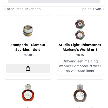
Pailletten & Glitters
Inktpad
Diamond Paint
Parels
7 producten gevonden
Pagina 1 van 1
Inktstift
Die'sire
Ponsen
Kleurboek
Dini Disign
Prills
Kraaltjes
Disney
Rub-On
Linnenkarton - basis
Dotty Design
Snijmallen
Mixed media
Stamperia - Glamour
Dress My Craft
Studio Light Rhinestones
Sparkles
Sparkles - Gold
Marlene's World nr 1
Oplegkaartjes
Dutch Doobadoo
Speciaalpapier
€7,80
€8,75
Overige
E.Colin
Ontvang een melding
Stempelmateriaal
Pakketten
wanneer dit product weer
Elizabeth craft designs
Stencil
op voorraad komt
Paperpacks
Fairybells
Stickers
pasta
Florence
Stitch & Do
penselen
Gemini
Te Gekke Krijtjes
rijstpapier
Graphic 45
Trowback
Rubber stempels
Hobby Art