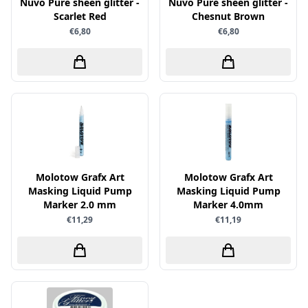
Uitdrukvellen
Nuvo Pure sheen glitter -
Nuvo Pure sheen glitter -
schudmateriaal
Scarlet Red
Chesnut Brown
Hobbydots
Canvas
€6,80
€6,80
Scrappapier
HobbyFun
Die Cuts
Shiny details
Hobbyjournaal
Finger Wax
Specialties
Hobbyzine
Pan Pastel
Stickers
Jalekro
Potloden
Tekst, letters & cijfers
Jeanines Art
Workshop
Tijdschrift
JeJe
Tools
Joy & Noor
Molotow Grafx Art
Molotow Grafx Art
Washi - tape
Masking Liquid Pump
Masking Liquid Pump
Juffrouw Muis
Marker 2.0 mm
Marker 4.0mm
Lapland knipvel
€11,29
€11,19
Lavinia
Lawn Fawn
Lemon Craft
Lisa Horton - Crafts