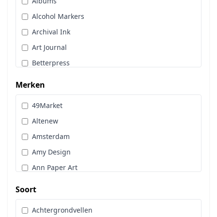
Albums
Stans, Embos & Stencils
Alcohol Markers
Stempels
Archival Ink
Workshoppakket
Art Journal
Pan Pastel
Betterpress
Bloemen
Merken
Brads
49Market
Cadence
Altenew
Designpapier
Amsterdam
Distress Oxide Spray
Amy Design
Distress Spritz
Ann Paper Art
Divers
Art Glitter
Dot & Do
Soort
Art Impressions
Embossingpoeder
Achtergrondvellen
Art Journaling