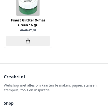
Little Birdie
Maja Design
Finest Glittter X-mas
Marianne Design
Green 16 gr.
Marij Rahder
€3,65
€2,50
Memento
Mintay
Morgana Fantasy
Nellie Snellen
Nellie's Choice
Nuvo
Creabri.nl
Overige
Webshop met alles om kaarten te maken: papier, stansen,
stempels, tools en inspiratie.
Paper Boutique
Paper Favourites
Shop
Paperfuel