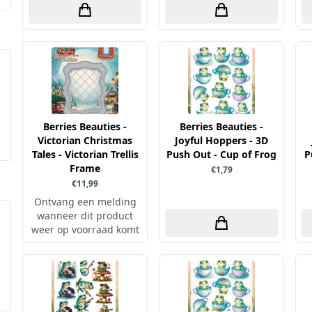
Berries Beauties -
Berries Beauties -
Victorian Christmas
Joyful Hoppers - 3D
Tales - Victorian Trellis
Push Out - Cup of Frog
P
Frame
€1,79
€11,99
Ontvang een melding
wanneer dit product
weer op voorraad komt