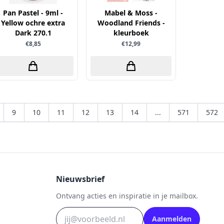
Pan Pastel - 9ml -
Mabel & Moss -
Yellow ochre extra
Woodland Friends -
Dark 270.1
kleurboek
€8,85
€12,99
9
10
11
12
13
14
...
571
572
Nieuwsbrief
Ontvang acties en inspiratie in je mailbox.
Aanmelden