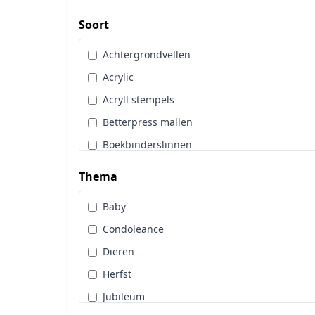
Art Glitter
Dot & Do
Soort
Art Impressions
Embossingpoeder
Achtergrondvellen
Art Journaling
Embosssingfolder
Acrylic
Berrie's Beauties
Enveloppen
Acryll stempels
By Karin Joan
Gereedschappen
Betterpress mallen
Cadence
Hangers
Boekbinderslinnen
Card Deco
Hobbytijdschrift
Borduurgaren
CarlijnDesign
Thema
Inkt
Cards Only
Copic
Kleurpotloden
Baby
Diamond Paint
Craft & You
Knipvellen
Condoleance
Diversen
Craft O Clock
Lijm & Tape
Dieren
Glitters
CraftEmotions
Linnenkarton
Herfst
Hobbydots
Crafters Compagnion
Lint
Jubileum
Hoeken en Randen
Crealies
Machines