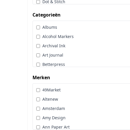
Dot & Stitch
Papier & Scrap
Categorieën
Sale
Albums
Stans, Embos & Stencils
Alcohol Markers
Stempels
Archival Ink
Workshoppakket
Art Journal
Pan Pastel
Betterpress
Bloemen
Merken
Brads
49Market
Cadence
Altenew
Designpapier
Amsterdam
Distress Oxide Spray
Amy Design
Distress Spritz
Ann Paper Art
Divers