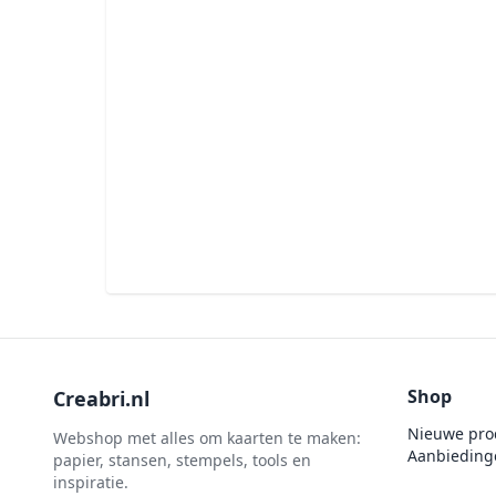
penselen
Gemini
Te Gekke Krijtjes
rijstpapier
Graphic 45
Trowback
Rubber stempels
Hobby Art
Uitdrukvellen
schudmateriaal
Hobbydots
Canvas
Scrappapier
HobbyFun
Die Cuts
Shiny details
Hobbyjournaal
Finger Wax
Specialties
Hobbyzine
Pan Pastel
Stickers
Jalekro
Potloden
Tekst, letters & cijfers
Jeanines Art
Workshop
Tijdschrift
JeJe
Tools
Joy & Noor
Shop
Creabri.nl
Washi - tape
Juffrouw Muis
Nieuwe pro
Webshop met alles om kaarten te maken:
Lapland knipvel
Aanbieding
papier, stansen, stempels, tools en
inspiratie.
Lavinia