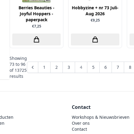
Berries Beauties -
Hobbyzine + nr 73 Juli-
Joyful Hoppers -
Aug 2026
paperpack
€9,25
€7,25
Showing
73
to
96
1
2
3
4
5
6
7
8
of
13725
results
Contact
ducten
Workshops & Nieuwsbrieven
en
Over ons
Contact