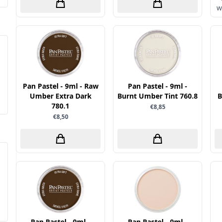
w
Pan Pastel - 9ml - Raw
Pan Pastel - 9ml -
Umber Extra Dark
Burnt Umber Tint 760.8
B
780.1
€8,85
€8,50
Pan Pastel - 9ml -
Pan Pastel - 9ml -