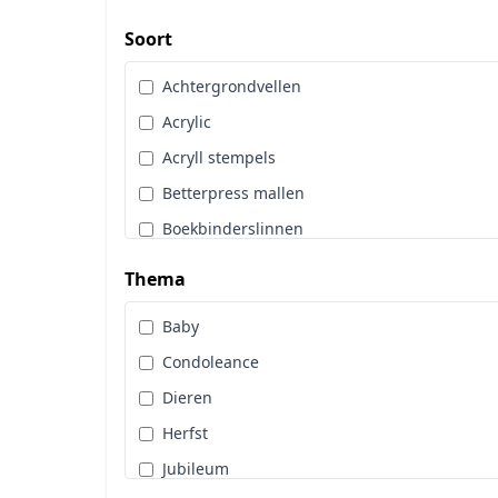
Art Glitter
Dot & Do
Soort
Art Impressions
Embossingpoeder
Achtergrondvellen
Art Journaling
Embosssingfolder
Acrylic
Berrie's Beauties
Enveloppen
Acryll stempels
By Karin Joan
Gereedschappen
Betterpress mallen
Cadence
Hangers
Boekbinderslinnen
Card Deco
Hobbytijdschrift
Borduurgaren
CarlijnDesign
Thema
Inkt
Cards Only
Copic
Kleurpotloden
Baby
Diamond Paint
Craft & You
Knipvellen
Condoleance
Diversen
Craft O Clock
Lijm & Tape
Dieren
Glitters
CraftEmotions
Linnenkarton
Herfst
Hobbydots
Crafters Compagnion
Lint
Jubileum
Hoeken en Randen
Crealies
Machines