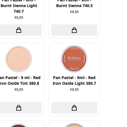
Burnt Sienna Light
Burnt Sienna 740.5
740.7
€8,85
€8,85
an Pastel - 9 ml - Red
Pan Pastel - 9ml - Red
Iron Oxide Tint 380.8
Iron Oxide Light 380.7
€8,85
€8,85