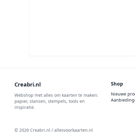
penselen
Gemini
Te Gekke Krijtjes
rijstpapier
Graphic 45
Trowback
Rubber stempels
Hobby Art
Uitdrukvellen
schudmateriaal
Hobbydots
Canvas
Scrappapier
HobbyFun
Die Cuts
Shiny details
Hobbyjournaal
Finger Wax
Specialties
Hobbyzine
Pan Pastel
Stickers
Jalekro
Potloden
Tekst, letters & cijfers
Shop
Creabri.nl
Jeanines Art
Workshop
Tijdschrift
JeJe
Nieuwe pro
Webshop met alles om kaarten te maken:
Aanbieding
Tools
papier, stansen, stempels, tools en
Joy & Noor
inspiratie.
Washi - tape
Juffrouw Muis
Lapland knipvel
© 2026 Creabri.nl / allesvoorkaarten.nl
Lavinia