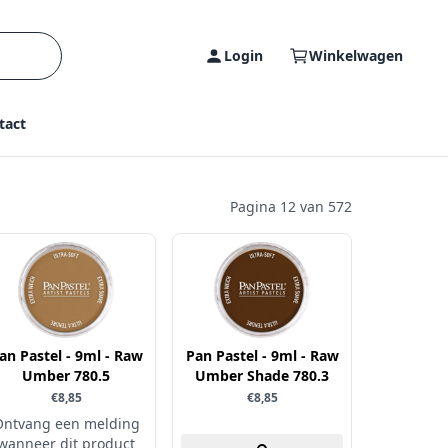
Login
Winkelwagen
tact
Pagina 12 van 572
an Pastel - 9ml - Raw
Pan Pastel - 9ml - Raw
Umber 780.5
Umber Shade 780.3
€8,85
€8,85
Ontvang een melding
wanneer dit product