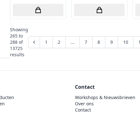
Showing
265
to
288
of
1
2
...
7
8
9
10
13725
results
Contact
ducten
Workshops & Nieuwsbrieven
en
Over ons
Contact