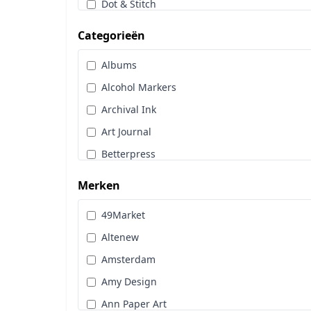
Dot & Stitch
Papier & Scrap
Categorieën
Sale
Albums
Stans, Embos & Stencils
Alcohol Markers
Stempels
Archival Ink
Workshoppakket
Art Journal
Pan Pastel
Betterpress
Bloemen
Merken
Brads
49Market
Cadence
Altenew
Designpapier
Amsterdam
Distress Oxide Spray
Amy Design
Distress Spritz
Ann Paper Art
Divers