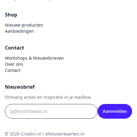
Uitdrukvellen
schudmateriaal
Hobbydots
Canvas
Shop
Scrappapier
HobbyFun
Die Cuts
Nieuwe producten
Shiny details
Hobbyjournaal
Finger Wax
Aanbiedingen
Specialties
Hobbyzine
Pan Pastel
Stickers
Jalekro
Contact
Potloden
Tekst, letters & cijfers
Jeanines Art
Workshops & Nieuwsbrieven
Workshop
Over ons
Tijdschrift
JeJe
Contact
Tools
Joy & Noor
Washi - tape
Juffrouw Muis
Nieuwsbrief
Lapland knipvel
Ontvang acties en inspiratie in je mailbox.
Lavinia
Aanmelden
Lawn Fawn
Lemon Craft
© 2026 Creabri.nl / allesvoorkaarten.nl
Lisa Horton - Crafts