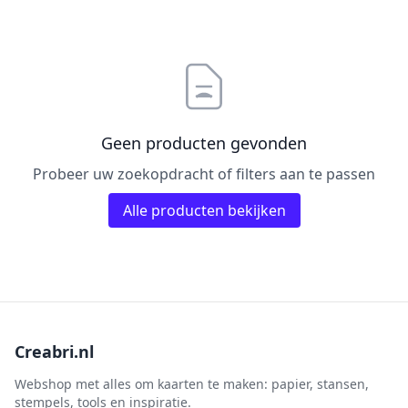
Pailletten & Glitters
Inktpad
Diamond Paint
Parels
Inktstift
Die'sire
Ponsen
Kleurboek
Dini Disign
Prills
Kraaltjes
Disney
Rub-On
Linnenkarton - basis
Dotty Design
Geen producten gevonden
Snijmallen
Mixed media
Dress My Craft
Probeer uw zoekopdracht of filters aan te passen
Sparkles
Oplegkaartjes
Dutch Doobadoo
Speciaalpapier
Alle producten bekijken
Overige
E.Colin
Stempelmateriaal
Pakketten
Elizabeth craft designs
Stencil
Paperpacks
Fairybells
Stickers
pasta
Florence
Stitch & Do
penselen
Gemini
Creabri.nl
Te Gekke Krijtjes
rijstpapier
Graphic 45
Trowback
Webshop met alles om kaarten te maken: papier, stansen,
Rubber stempels
stempels, tools en inspiratie.
Hobby Art