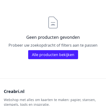
Pailletten & Glitters
Inktpad
Diamond Paint
Parels
Inktstift
Die'sire
Ponsen
Kleurboek
Dini Disign
Prills
Kraaltjes
Disney
Rub-On
Linnenkarton - basis
Dotty Design
Geen producten gevonden
Snijmallen
Mixed media
Dress My Craft
Probeer uw zoekopdracht of filters aan te passen
Sparkles
Oplegkaartjes
Dutch Doobadoo
Speciaalpapier
Alle producten bekijken
Overige
E.Colin
Stempelmateriaal
Pakketten
Elizabeth craft designs
Stencil
Paperpacks
Fairybells
Stickers
pasta
Florence
Stitch & Do
penselen
Gemini
Creabri.nl
Te Gekke Krijtjes
rijstpapier
Graphic 45
Trowback
Webshop met alles om kaarten te maken: papier, stansen,
Rubber stempels
stempels, tools en inspiratie.
Hobby Art