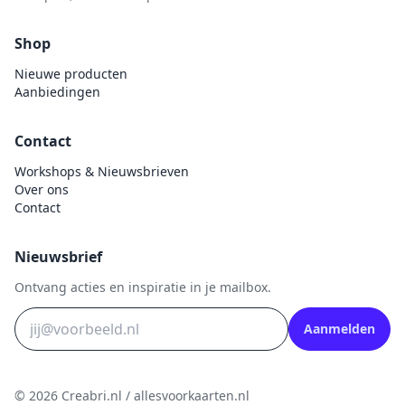
Uitdrukvellen
schudmateriaal
Hobbydots
Canvas
Shop
Scrappapier
HobbyFun
Die Cuts
Nieuwe producten
Shiny details
Hobbyjournaal
Finger Wax
Aanbiedingen
Specialties
Hobbyzine
Pan Pastel
Stickers
Jalekro
Contact
Potloden
Tekst, letters & cijfers
Jeanines Art
Workshops & Nieuwsbrieven
Workshop
Over ons
Tijdschrift
JeJe
Contact
Tools
Joy & Noor
Washi - tape
Juffrouw Muis
Nieuwsbrief
Lapland knipvel
Ontvang acties en inspiratie in je mailbox.
Lavinia
Aanmelden
Lawn Fawn
Lemon Craft
© 2026 Creabri.nl / allesvoorkaarten.nl
Lisa Horton - Crafts