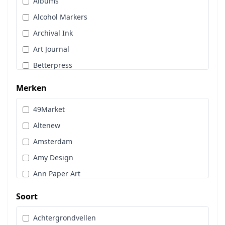
Albums
Stans, Embos & Stencils
Alcohol Markers
Stempels
Archival Ink
Workshoppakket
Art Journal
Pan Pastel
Betterpress
Bloemen
Merken
Brads
49Market
Cadence
Altenew
Designpapier
Amsterdam
Distress Oxide Spray
Amy Design
Distress Spritz
Ann Paper Art
Divers
Art Glitter
Dot & Do
Soort
Art Impressions
Embossingpoeder
Achtergrondvellen
Art Journaling