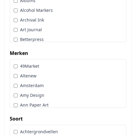
Albums
Stans, Embos & Stencils
Alcohol Markers
Stempels
Archival Ink
Workshoppakket
Art Journal
Pan Pastel
Betterpress
Bloemen
Merken
Brads
49Market
Cadence
Altenew
Designpapier
Amsterdam
Distress Oxide Spray
Amy Design
Distress Spritz
Ann Paper Art
Divers
Art Glitter
Dot & Do
Soort
Art Impressions
Embossingpoeder
Achtergrondvellen
Art Journaling