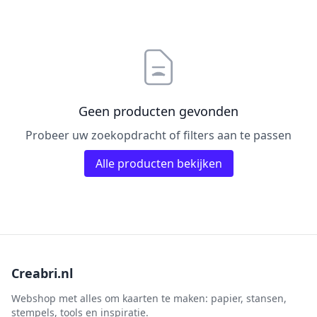
Pailletten & Glitters
Inktpad
Diamond Paint
Parels
Inktstift
Die'sire
Ponsen
Kleurboek
Dini Disign
Prills
Kraaltjes
Disney
Rub-On
Linnenkarton - basis
Dotty Design
Geen producten gevonden
Snijmallen
Mixed media
Dress My Craft
Probeer uw zoekopdracht of filters aan te passen
Sparkles
Oplegkaartjes
Dutch Doobadoo
Speciaalpapier
Alle producten bekijken
Overige
E.Colin
Stempelmateriaal
Pakketten
Elizabeth craft designs
Stencil
Paperpacks
Fairybells
Stickers
pasta
Florence
Stitch & Do
penselen
Gemini
Creabri.nl
Te Gekke Krijtjes
rijstpapier
Graphic 45
Trowback
Webshop met alles om kaarten te maken: papier, stansen,
Rubber stempels
stempels, tools en inspiratie.
Hobby Art