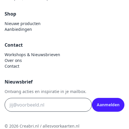
Uitdrukvellen
schudmateriaal
Hobbydots
Canvas
Shop
Scrappapier
HobbyFun
Die Cuts
Nieuwe producten
Shiny details
Hobbyjournaal
Finger Wax
Aanbiedingen
Specialties
Hobbyzine
Pan Pastel
Stickers
Jalekro
Contact
Potloden
Tekst, letters & cijfers
Jeanines Art
Workshops & Nieuwsbrieven
Workshop
Over ons
Tijdschrift
JeJe
Contact
Tools
Joy & Noor
Washi - tape
Juffrouw Muis
Nieuwsbrief
Lapland knipvel
Ontvang acties en inspiratie in je mailbox.
Lavinia
Aanmelden
Lawn Fawn
Lemon Craft
© 2026 Creabri.nl / allesvoorkaarten.nl
Lisa Horton - Crafts