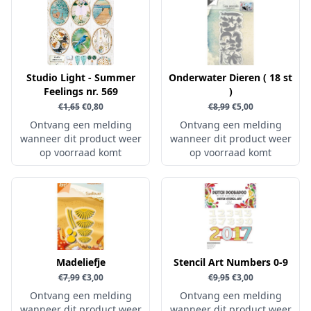
Papers for You
Piatek13
Precious Marieke
Studio Light - Summer
Onderwater Dieren ( 18 st
Prills
Feelings nr. 569
)
Pronty
€1,65
€0,80
€8,99
€5,00
Ontvang een melding
Ontvang een melding
Ranger
wanneer dit product weer
wanneer dit product weer
Rayher
op voorraad komt
op voorraad komt
Reprint
Scrap-Boys
ScrapAndMe
Sizzix
Sparkles
Madeliefje
Stencil Art Numbers 0-9
€7,99
€3,00
€9,95
€3,00
Spectrum Noir
Ontvang een melding
Ontvang een melding
Spellbinders
wanneer dit product weer
wanneer dit product weer