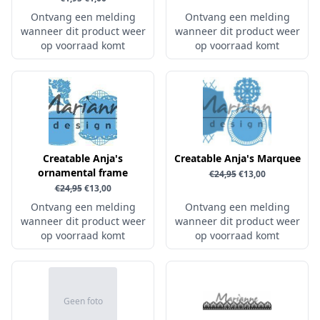
Uitdrukvellen
schudmateriaal
Ontvang een melding
Ontvang een melding
Hobbydots
Canvas
wanneer dit product weer
wanneer dit product weer
Scrappapier
HobbyFun
op voorraad komt
op voorraad komt
Die Cuts
Shiny details
Hobbyjournaal
Finger Wax
Specialties
Hobbyzine
Pan Pastel
Stickers
Jalekro
Potloden
Tekst, letters & cijfers
Jeanines Art
Workshop
Tijdschrift
JeJe
Creatable Anja's
Creatable Anja's Marquee
ornamental frame
Tools
€24,95
€13,00
Joy & Noor
€24,95
€13,00
Washi - tape
Juffrouw Muis
Ontvang een melding
Ontvang een melding
wanneer dit product weer
wanneer dit product weer
Lapland knipvel
op voorraad komt
op voorraad komt
Lavinia
Lawn Fawn
Lemon Craft
Geen foto
Lisa Horton - Crafts