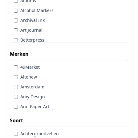
Albums
Stans, Embos & Stencils
Alcohol Markers
Stempels
Archival Ink
Workshoppakket
Art Journal
Pan Pastel
Betterpress
Bloemen
Merken
Brads
49Market
Cadence
Altenew
Designpapier
Amsterdam
Distress Oxide Spray
Amy Design
Distress Spritz
Ann Paper Art
Divers
Art Glitter
Dot & Do
Soort
Art Impressions
Embossingpoeder
Achtergrondvellen
Art Journaling