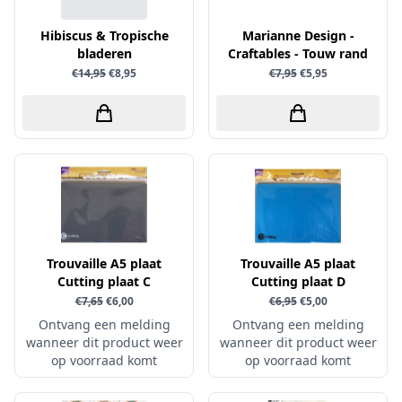
Little Birdie
Hibiscus & Tropische
Marianne Design -
Maja Design
bladeren
Craftables - Touw rand
€14,95
€8,95
€7,95
€5,95
Marianne Design
Marij Rahder
Memento
Mintay
Morgana Fantasy
Nellie Snellen
Nellie's Choice
Trouvaille A5 plaat
Trouvaille A5 plaat
Cutting plaat C
Nuvo
Cutting plaat D
€7,65
€6,00
€6,95
€5,00
Overige
Ontvang een melding
Ontvang een melding
Paper Boutique
wanneer dit product weer
wanneer dit product weer
op voorraad komt
op voorraad komt
Paper Favourites
Paperfuel