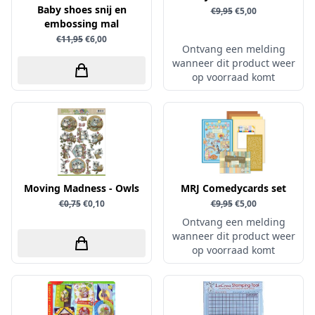
Baby shoes snij en
€9,95
€5,00
Verschillende
embossing mal
€11,95
€6,00
WeR Memory
Ontvang een melding
Whimsy Stamps
wanneer dit product weer
op voorraad komt
Wild Rose Studio's
World of Craft
wow
Yvonne Creations
Barto Design
Moving Madness - Owls
MRJ Comedycards set
Collall
€0,75
€0,10
€9,95
€5,00
hobbygros
Ontvang een melding
wanneer dit product weer
Joep by Carla
op voorraad komt
Kleurlab
Olba
Pan Pastel