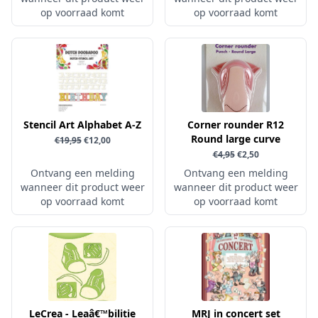
op voorraad komt
op voorraad komt
Sprinkletz
Stamperia
Starform
Steadler
Stitch & Do
Stencil Art Alphabet A-Z
Corner rounder R12
Studio Light
Round large curve
€19,95
€12,00
Te Gekke Krijtjes
€4,95
€2,50
Ontvang een melding
Ontvang een melding
The Paper Boutique
wanneer dit product weer
wanneer dit product weer
Tombow
op voorraad komt
op voorraad komt
Totally - Tiffany
Vaessen Creative
van Gogh
Versa Magic Dew Drop
LeCrea - Leaâ€™bilitie
Versafine
MRJ in concert set