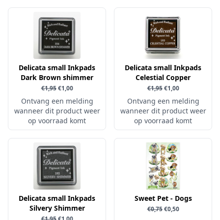
Pailletten & Glitters
Inktpad
Diamond Paint
Parels
Inktstift
Die'sire
Ponsen
Kleurboek
Dini Disign
Prills
Kraaltjes
Disney
Rub-On
Delicata small Inkpads
Delicata small Inkpads
Linnenkarton - basis
Dotty Design
Dark Brown shimmer
Celestial Copper
Snijmallen
Mixed media
€1,95
€1,00
€1,95
€1,00
Dress My Craft
Sparkles
Ontvang een melding
Ontvang een melding
Oplegkaartjes
Dutch Doobadoo
wanneer dit product weer
Speciaalpapier
wanneer dit product weer
Overige
op voorraad komt
op voorraad komt
E.Colin
Stempelmateriaal
Pakketten
Elizabeth craft designs
Stencil
Paperpacks
Fairybells
Stickers
pasta
Florence
Stitch & Do
penselen
Gemini
Te Gekke Krijtjes
rijstpapier
Delicata small Inkpads
Sweet Pet - Dogs
Graphic 45
Trowback
Silvery Shimmer
€0,75
€0,50
Rubber stempels
Hobby Art
€1,95
€1,00