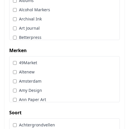
Albums
Stans, Embos & Stencils
Alcohol Markers
Stempels
Archival Ink
Workshoppakket
Art Journal
Pan Pastel
Betterpress
Bloemen
Merken
Brads
49Market
Cadence
Altenew
Designpapier
Amsterdam
Distress Oxide Spray
Amy Design
Distress Spritz
Ann Paper Art
Divers
Art Glitter
Dot & Do
Soort
Art Impressions
Embossingpoeder
Achtergrondvellen
Art Journaling