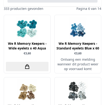
Pailletten & Glitters
Inktpad
Diamond Paint
Parels
333 producten gevonden
Pagina 6 van 14
Inktstift
Die'sire
Ponsen
Kleurboek
Dini Disign
Prills
Kraaltjes
Disney
Rub-On
Linnenkarton - basis
Dotty Design
Snijmallen
Mixed media
We R Memory Keepers -
Dress My Craft
We R Memory Keepers -
Sparkles
Wide eyelets x 40 Aqua
Standard eyelets Blue x 60
Oplegkaartjes
Dutch Doobadoo
Speciaalpapier
€3,60
€3,60
Overige
E.Colin
Ontvang een melding
Stempelmateriaal
Pakketten
wanneer dit product weer
Elizabeth craft designs
Stencil
op voorraad komt
Paperpacks
Fairybells
Stickers
pasta
Florence
Stitch & Do
penselen
Gemini
Te Gekke Krijtjes
rijstpapier
Graphic 45
Trowback
Rubber stempels
Hobby Art