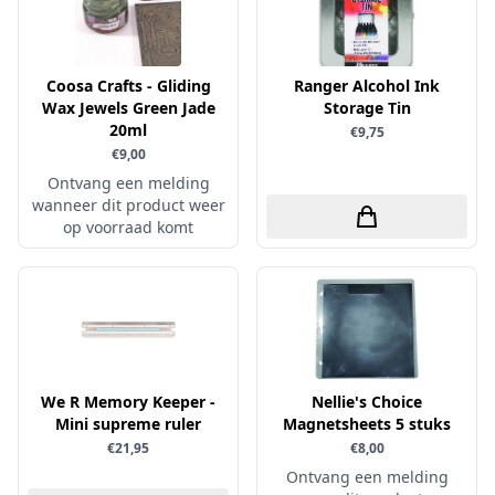
Verschillende
WeR Memory
Coosa Crafts - Gliding
Ranger Alcohol Ink
Whimsy Stamps
Wax Jewels Green Jade
Storage Tin
20ml
€9,75
Wild Rose Studio's
€9,00
World of Craft
Ontvang een melding
wanneer dit product weer
wow
op voorraad komt
Yvonne Creations
Barto Design
Collall
hobbygros
Joep by Carla
We R Memory Keeper -
Nellie's Choice
Kleurlab
Mini supreme ruler
Magnetsheets 5 stuks
€21,95
€8,00
Olba
Ontvang een melding
Pan Pastel