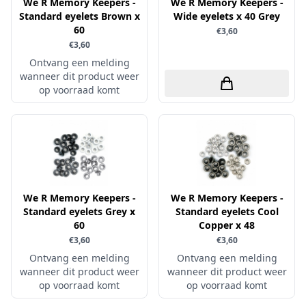
Uitdrukvellen
We R Memory Keepers -
We R Memory Keepers -
schudmateriaal
Standard eyelets Brown x
Wide eyelets x 40 Grey
Hobbydots
Canvas
60
€3,60
Scrappapier
HobbyFun
Die Cuts
€3,60
Shiny details
Hobbyjournaal
Ontvang een melding
Finger Wax
wanneer dit product weer
Specialties
Hobbyzine
Pan Pastel
op voorraad komt
Stickers
Jalekro
Potloden
Tekst, letters & cijfers
Jeanines Art
Workshop
Tijdschrift
JeJe
Tools
Joy & Noor
Washi - tape
Juffrouw Muis
We R Memory Keepers -
We R Memory Keepers -
Standard eyelets Grey x
Standard eyelets Cool
Lapland knipvel
60
Copper x 48
Lavinia
€3,60
€3,60
Ontvang een melding
Lawn Fawn
Ontvang een melding
wanneer dit product weer
wanneer dit product weer
Lemon Craft
op voorraad komt
op voorraad komt
Lisa Horton - Crafts