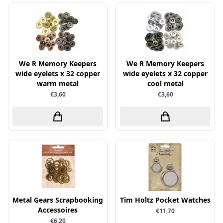
Little Birdie
Maja Design
Marianne Design
Marij Rahder
We R Memory Keepers
We R Memory Keepers
wide eyelets x 32 copper
wide eyelets x 32 copper
Memento
warm metal
cool metal
Mintay
€3,60
€3,60
Morgana Fantasy
Nellie Snellen
Nellie's Choice
Nuvo
Overige
Paper Boutique
Metal Gears Scrapbooking
Tim Holtz Pocket Watches
Paper Favourites
Accessoires
€11,70
Paperfuel
€6,20