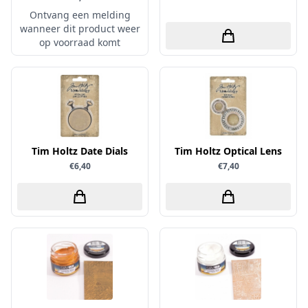
Ontvang een melding
Papers for You
wanneer dit product weer
Piatek13
op voorraad komt
Precious Marieke
Prills
Pronty
Ranger
Rayher
Tim Holtz Date Dials
Tim Holtz Optical Lens
€6,40
€7,40
Reprint
Scrap-Boys
ScrapAndMe
Sizzix
Sparkles
Spectrum Noir
Spellbinders