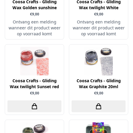
Coosa Crafts - Gliding
Coosa Crafts - Gliding
Wax Golden sunshine
Sprinkletz
Wax twilight White
€9,00
€9,00
Stamperia
Ontvang een melding
Ontvang een melding
Starform
wanneer dit product weer
wanneer dit product weer
op voorraad komt
op voorraad komt
Steadler
Stitch & Do
Studio Light
Te Gekke Krijtjes
The Paper Boutique
Coosa Crafts - Gliding
Coosa Crafts - Gliding
Tombow
Wax twilight Sunset red
Wax Graphite 20ml
Totally - Tiffany
€9,00
€9,00
Vaessen Creative
van Gogh
Versa Magic Dew Drop
Versafine