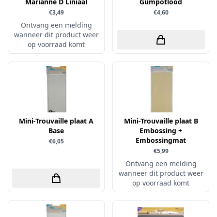
Uitdrukvellen
Marianne D Liniaal
Gumpotlood
schudmateriaal
Hobbydots
€3,49
€4,60
Canvas
Scrappapier
Ontvang een melding
HobbyFun
Die Cuts
wanneer dit product weer
Shiny details
Hobbyjournaal
op voorraad komt
Finger Wax
Specialties
Hobbyzine
Pan Pastel
Stickers
Jalekro
Potloden
Tekst, letters & cijfers
Jeanines Art
Workshop
Tijdschrift
JeJe
Tools
Mini-Trouvaille plaat A
Joy & Noor
Mini-Trouvaille plaat B
Base
Embossing +
Washi - tape
Juffrouw Muis
Embossingmat
€6,05
€5,99
Lapland knipvel
Ontvang een melding
Lavinia
wanneer dit product weer
Lawn Fawn
op voorraad komt
Lemon Craft
Lisa Horton - Crafts