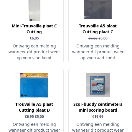
Little Birdie
Maja Design
Mini-Trouvaille plaat C
Trouvaille A5 plaat
Marianne Design
Cutting
Cutting plaat C
Marij Rahder
€6,05
€7,65
€6,00
Memento
Ontvang een melding
Ontvang een melding
wanneer dit product weer
wanneer dit product weer
Mintay
op voorraad komt
op voorraad komt
Morgana Fantasy
Nellie Snellen
Nellie's Choice
Nuvo
Overige
Trouvaille A5 plaat
Scor-buddy centimeters
Cutting plaat D
mini scoring board
Paper Boutique
€6,95
€5,00
€19,99
Paper Favourites
Ontvang een melding
Ontvang een melding
wanneer dit product weer
Paperfuel
wanneer dit product weer