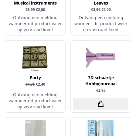
Musical instruments
Leaves
Sprinkletz
€3,99
€2,00
€3,99
€2,00
Ontvang een melding
Stamperia
Ontvang een melding
wanneer dit product weer
wanneer dit product weer
Starform
op voorraad komt
op voorraad komt
Steadler
Stitch & Do
Studio Light
Te Gekke Krijtjes
The Paper Boutique
Party
3D schaartje
Hobbyjournaal
€4,75
€2,40
Tombow
€2,95
Ontvang een melding
Totally - Tiffany
wanneer dit product weer
Vaessen Creative
op voorraad komt
van Gogh
Versa Magic Dew Drop
Versafine