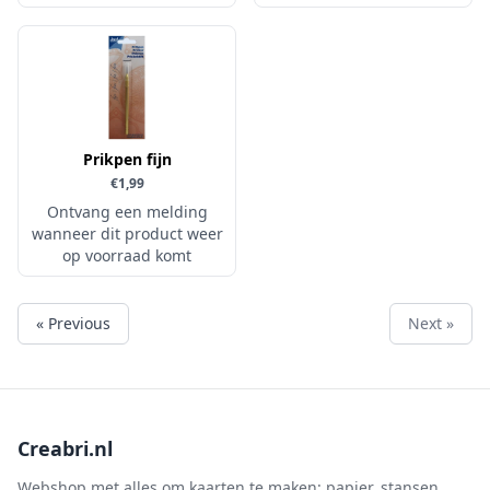
Simple and Basic
Prikpen fijn
€1,99
Ontvang een melding
wanneer dit product weer
op voorraad komt
« Previous
Next »
Creabri.nl
Webshop met alles om kaarten te maken: papier, stansen,