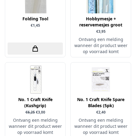
Verschillende
WeR Memory
Folding Tool
Hobbymesje +
reservemesjes groot
€1,45
Whimsy Stamps
€3,95
Wild Rose Studio's
Ontvang een melding
wanneer dit product weer
World of Craft
op voorraad komt
wow
Yvonne Creations
Barto Design
Collall
hobbygros
No. 1 Craft Knife
No. 1 Craft Knife Spare
Joep by Carla
(Kushgrip)
Blades (5pk)
€6,25
€3,00
€2,40
Kleurlab
Ontvang een melding
Ontvang een melding
Olba
wanneer dit product weer
wanneer dit product weer
op voorraad komt
op voorraad komt
Pan Pastel