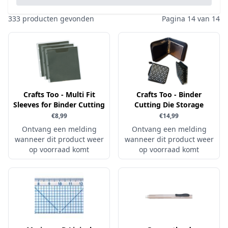
Pailletten & Glitters
Inktpad
Diamond Paint
Parels
333 producten gevonden
Pagina 14 van 14
Inktstift
Die'sire
Ponsen
Kleurboek
Dini Disign
Prills
Kraaltjes
Disney
Rub-On
Linnenkarton - basis
Dotty Design
Snijmallen
Mixed media
Crafts Too - Multi Fit
Dress My Craft
Crafts Too - Binder
Sparkles
Sleeves for Binder Cutting
Cutting Die Storage
Oplegkaartjes
Dutch Doobadoo
Speciaalpapier
€8,99
€14,99
Overige
E.Colin
Ontvang een melding
Ontvang een melding
Stempelmateriaal
wanneer dit product weer
Pakketten
wanneer dit product weer
Elizabeth craft designs
Stencil
op voorraad komt
op voorraad komt
Paperpacks
Fairybells
Stickers
pasta
Florence
Stitch & Do
penselen
Gemini
Te Gekke Krijtjes
rijstpapier
Graphic 45
Trowback
Rubber stempels
Hobby Art