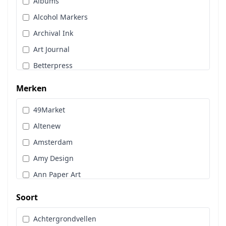
Albums
Stans, Embos & Stencils
Alcohol Markers
Stempels
Archival Ink
Workshoppakket
Art Journal
Pan Pastel
Betterpress
Bloemen
Merken
Brads
49Market
Cadence
Altenew
Designpapier
Amsterdam
Distress Oxide Spray
Amy Design
Distress Spritz
Ann Paper Art
Divers
Art Glitter
Dot & Do
Soort
Art Impressions
Embossingpoeder
Achtergrondvellen
Art Journaling