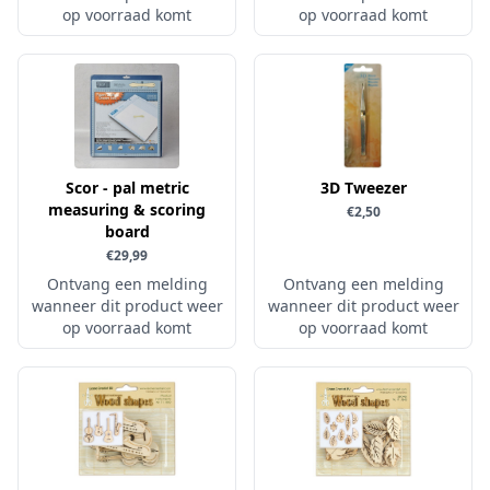
op voorraad komt
op voorraad komt
Papers for You
Piatek13
Precious Marieke
Prills
Pronty
Scor - pal metric
3D Tweezer
Ranger
measuring & scoring
€2,50
board
Rayher
€29,99
Reprint
Ontvang een melding
Ontvang een melding
wanneer dit product weer
wanneer dit product weer
Scrap-Boys
op voorraad komt
op voorraad komt
ScrapAndMe
Sizzix
Sparkles
Spectrum Noir
Spellbinders