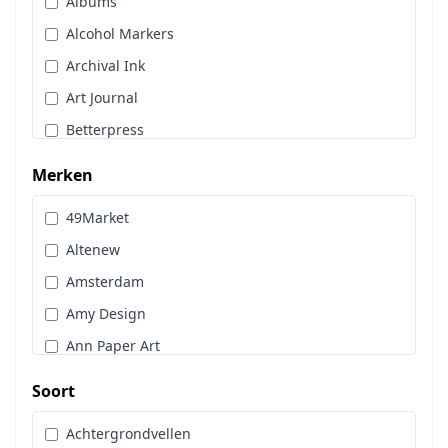
Albums
Stans, Embos & Stencils
Alcohol Markers
Stempels
Archival Ink
Workshoppakket
Art Journal
Pan Pastel
Betterpress
Bloemen
Merken
Brads
49Market
Cadence
Altenew
Designpapier
Amsterdam
Distress Oxide Spray
Amy Design
Distress Spritz
Ann Paper Art
Divers
Art Glitter
Dot & Do
Soort
Art Impressions
Embossingpoeder
Achtergrondvellen
Art Journaling