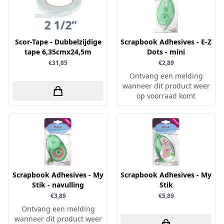
Little Birdie
Maja Design
Scor-Tape - Dubbelzijdige
Scrapbook Adhesives - E-Z
Marianne Design
tape 6,35cmx24,5m
Dots - mini
Marij Rahder
€31,85
€2,89
Ontvang een melding
Memento
wanneer dit product weer
Mintay
op voorraad komt
Morgana Fantasy
Nellie Snellen
Nellie's Choice
Nuvo
Overige
Scrapbook Adhesives - My
Scrapbook Adhesives - My
Stik - navulling
Stik
Paper Boutique
€3,89
€5,89
Paper Favourites
Ontvang een melding
wanneer dit product weer
Paperfuel