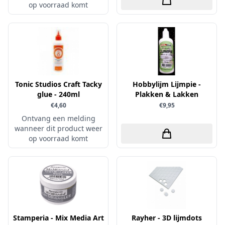
op voorraad komt
Papers for You
Piatek13
Precious Marieke
Prills
Pronty
Tonic Studios Craft Tacky
Hobbylijm Lijmpie -
Ranger
glue - 240ml
Plakken & Lakken
€4,60
€9,95
Rayher
Ontvang een melding
Reprint
wanneer dit product weer
op voorraad komt
Scrap-Boys
ScrapAndMe
Sizzix
Sparkles
Spectrum Noir
Stamperia - Mix Media Art
Rayher - 3D lijmdots
Spellbinders