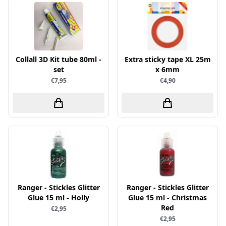
Simple and Basic
Collall 3D Kit tube 80ml -
Extra sticky tape XL 25m
set
x 6mm
€7,95
€4,90
Ranger - Stickles Glitter
Ranger - Stickles Glitter
Glue 15 ml - Holly
Glue 15 ml - Christmas
Red
€2,95
€2,95