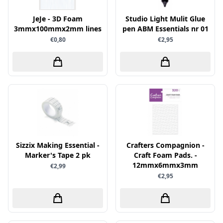
Verschillende
JeJe - 3D Foam
Studio Light Mulit Glue
3mmx100mmx2mm lines
WeR Memory
pen ABM Essentials nr 01
€0,80
€2,95
Whimsy Stamps
Wild Rose Studio's
World of Craft
wow
Yvonne Creations
Barto Design
Collall
Sizzix Making Essential -
Crafters Compagnion -
Marker's Tape 2 pk
Craft Foam Pads. -
hobbygros
12mmx6mmx3mm
€2,99
Joep by Carla
€2,95
Kleurlab
Olba
Pan Pastel