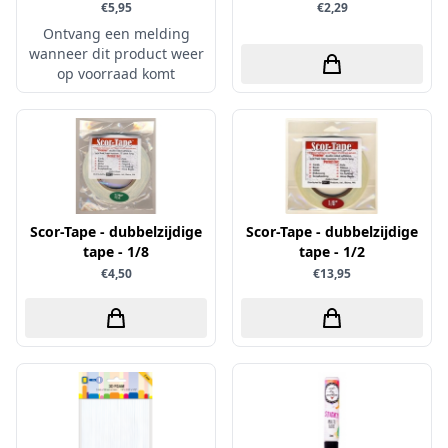
€5,95
€2,29
Sprinkletz
Ontvang een melding
wanneer dit product weer
Stamperia
op voorraad komt
Starform
Steadler
Stitch & Do
Studio Light
Te Gekke Krijtjes
Scor-Tape - dubbelzijdige
Scor-Tape - dubbelzijdige
The Paper Boutique
tape - 1/8
tape - 1/2
€4,50
€13,95
Tombow
Totally - Tiffany
Vaessen Creative
van Gogh
Versa Magic Dew Drop
Versafine