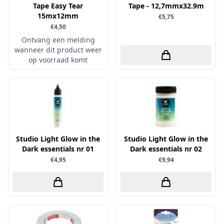
Uitdrukvellen
Tape Easy Tear
Tape - 12,7mmx32.9m
schudmateriaal
Hobbydots
15mx12mm
Canvas
€5,75
Scrappapier
€4,50
HobbyFun
Die Cuts
Ontvang een melding
Shiny details
Hobbyjournaal
Finger Wax
wanneer dit product weer
Specialties
op voorraad komt
Hobbyzine
Pan Pastel
Stickers
Jalekro
Potloden
Tekst, letters & cijfers
Jeanines Art
Workshop
Tijdschrift
JeJe
Tools
Joy & Noor
Washi - tape
Studio Light Glow in the
Studio Light Glow in the
Juffrouw Muis
Dark essentials nr 01
Dark essentials nr 02
Lapland knipvel
€4,95
€9,94
Lavinia
Lawn Fawn
Lemon Craft
Lisa Horton - Crafts