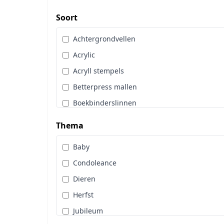
Art Glitter
Dot & Do
Soort
Art Impressions
Embossingpoeder
Achtergrondvellen
Art Journaling
Embosssingfolder
Acrylic
Berrie's Beauties
Enveloppen
Acryll stempels
By Karin Joan
Gereedschappen
Betterpress mallen
Cadence
Hangers
Boekbinderslinnen
Card Deco
Hobbytijdschrift
Borduurgaren
CarlijnDesign
Thema
Inkt
Cards Only
Copic
Kleurpotloden
Baby
Diamond Paint
Craft & You
Knipvellen
Condoleance
Diversen
Craft O Clock
Lijm & Tape
Dieren
Glitters
CraftEmotions
Linnenkarton
Herfst
Hobbydots
Crafters Compagnion
Lint
Jubileum
Hoeken en Randen
Crealies
Machines