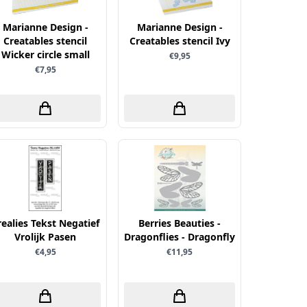
Marianne Design -
Marianne Design -
Creatables stencil
Creatables stencil Ivy
Wicker circle small
€9,95
€7,95
realies Tekst Negatief
Berries Beauties -
Vrolijk Pasen
Dragonflies - Dragonfly
€4,95
€11,95