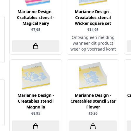
Marianne Design -
Marianne Design -
Craftables stencil -
Creatables stencil
Magical Fairy
Wicker square set
€7,95
€14,95
Ontvang een melding
wanneer dit product
weer op voorraad komt
Marianne Design -
Marianne Design -
C
Creatables stencil
Creatables stencil Star
Magnolia
Flower
€8,95
€6,95