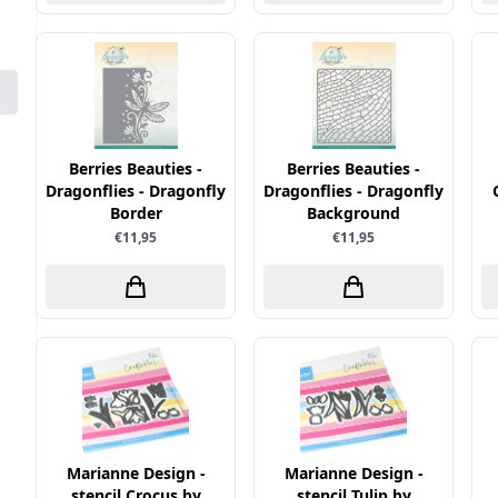
Berries Beauties -
Berries Beauties -
Dragonflies - Dragonfly
Dragonflies - Dragonfly
Border
Background
€11,95
€11,95
Marianne Design -
Marianne Design -
stencil Crocus by
stencil Tulip by