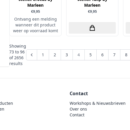
Marleen
Marleen
€9,95
€9,95
Ontvang een melding
wanneer dit product
weer op voorraad komt
Showing
73
to
96
1
2
3
4
5
6
7
8
of
2656
results
Contact
ducten
Workshops & Nieuwsbrieven
en
Over ons
Contact