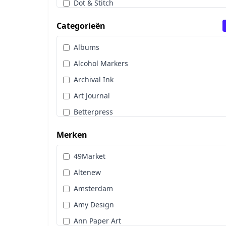
Dot & Stitch
Papier & Scrap
Categorieën
Sale
Albums
Stans, Embos & Stencils
Alcohol Markers
Stempels
Archival Ink
Workshoppakket
Art Journal
Pan Pastel
Betterpress
Bloemen
Merken
Brads
49Market
Cadence
Altenew
Designpapier
Amsterdam
Distress Oxide Spray
Amy Design
Distress Spritz
Ann Paper Art
Divers