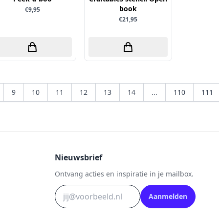
book
€9,95
€21,95
9
10
11
12
13
14
...
110
111
Nieuwsbrief
Ontvang acties en inspiratie in je mailbox.
Aanmelden