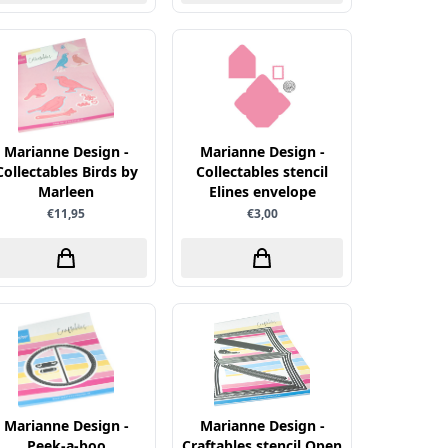
Marianne Design -
Marianne Design -
Collectables Birds by
Collectables stencil
Marleen
Elines envelope
€11,95
€3,00
Marianne Design -
Marianne Design -
Peek-a-boo
Craftables stencil Open