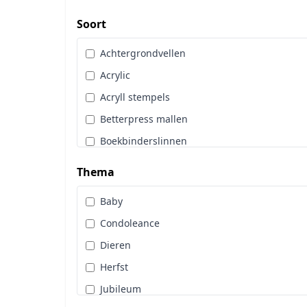
Art Glitter
Dot & Do
Soort
Art Impressions
Embossingpoeder
Achtergrondvellen
Art Journaling
Embosssingfolder
Acrylic
Berrie's Beauties
Enveloppen
Acryll stempels
By Karin Joan
Gereedschappen
Betterpress mallen
Cadence
Hangers
Boekbinderslinnen
Card Deco
Hobbytijdschrift
Borduurgaren
CarlijnDesign
Thema
Inkt
Cards Only
Copic
Kleurpotloden
Baby
Diamond Paint
Craft & You
Knipvellen
Condoleance
Diversen
Craft O Clock
Lijm & Tape
Dieren
Glitters
CraftEmotions
Linnenkarton
Herfst
Hobbydots
Crafters Compagnion
Lint
Jubileum
Hoeken en Randen
Crealies
Machines