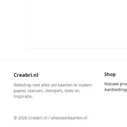
penselen
Gemini
Te Gekke Krijtjes
rijstpapier
Graphic 45
Trowback
Rubber stempels
Hobby Art
Uitdrukvellen
schudmateriaal
Hobbydots
Canvas
Scrappapier
HobbyFun
Die Cuts
Shiny details
Hobbyjournaal
Finger Wax
Specialties
Hobbyzine
Pan Pastel
Stickers
Jalekro
Potloden
Shop
Creabri.nl
Tekst, letters & cijfers
Jeanines Art
Workshop
Nieuwe pro
Webshop met alles om kaarten te maken:
Tijdschrift
JeJe
Aanbieding
papier, stansen, stempels, tools en
Tools
inspiratie.
Joy & Noor
Washi - tape
Juffrouw Muis
Lapland knipvel
© 2026 Creabri.nl / allesvoorkaarten.nl
Lavinia