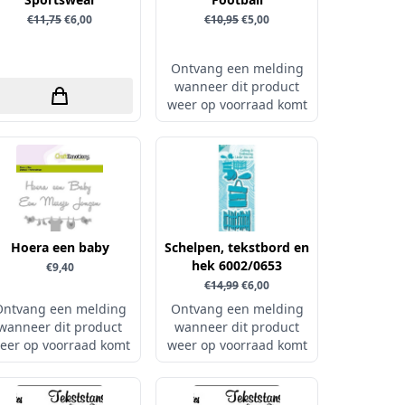
€11,75
€6,00
€10,95
€5,00
Ontvang een melding
wanneer dit product
weer op voorraad komt
Hoera een baby
Schelpen, tekstbord en
hek 6002/0653
€9,40
€14,99
€6,00
Ontvang een melding
Ontvang een melding
wanneer dit product
wanneer dit product
eer op voorraad komt
weer op voorraad komt