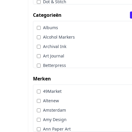
Dot & Stitch
Papier & Scrap
Categorieën
Sale
Albums
Stans, Embos & Stencils
Alcohol Markers
Stempels
Archival Ink
Workshoppakket
Art Journal
Pan Pastel
Betterpress
Bloemen
Merken
Brads
49Market
Cadence
Altenew
Designpapier
Amsterdam
Distress Oxide Spray
Amy Design
Distress Spritz
Ann Paper Art
Divers