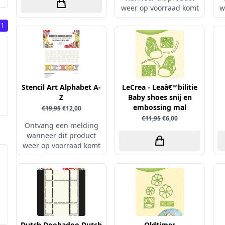
weer op voorraad komt
w
1
Stencil Art Alphabet A-
LeCrea - Leaâ€™bilitie
Z
Baby shoes snij en
embossing mal
€19,95
€12,00
€11,95
€6,00
Ontvang een melding
wanneer dit product
weer op voorraad komt
Dutch Doobadoo Dutch
Oldtimer