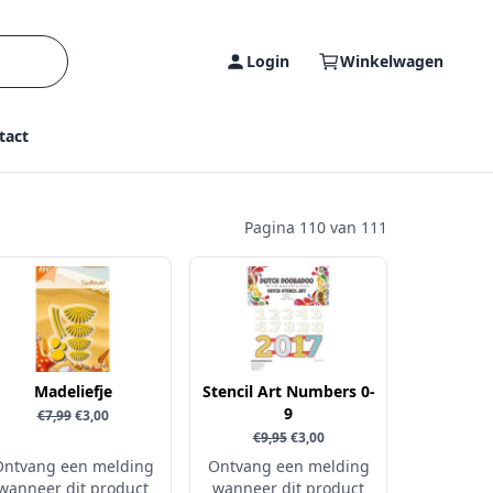
Login
Winkelwagen
tact
Pagina 110 van 111
Madeliefje
Stencil Art Numbers 0-
9
€7,99
€3,00
€9,95
€3,00
Ontvang een melding
Ontvang een melding
wanneer dit product
wanneer dit product