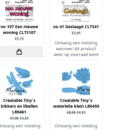
no 107 Een nieuwe
no 41 Geslaagd CLTS41
woning CLTS107
€2,95
€3,75
Ontvang een melding
wanneer dit product
weer op voorraad komt
Creatable Tiny`s
Creatable Tiny`s
kikkers en libellen
waterlelie klein LR0459
LR0461
€8,95
€4,95
€7,95
€4,95
Ontvang een melding
Ontvang een melding