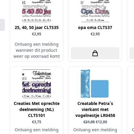
25, 40, 50 jaar CLTS35
opa oma CLTS37
€2,95
€2,95
Ontvang een melding
wanneer dit product
weer op voorraad komt
Creaties Met oprechte
Creatable Petra`s
deelneming (NL)
vierkant met
CLTS101
vogelnestje LR0458
€3,75
€21,95
€12,00
Ontvang een melding
Ontvang een melding