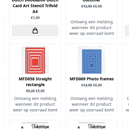
Card Art Stencil Trifold
€12,95
€6,00
A4
€1,00
Ontvang een melding
wanneer dit product
weer op voorraad komt
MFD058 Straight
MFD069 Photo frames
rectangle
€13,95
€6,00
€9,25
€5,00
Ontvang een melding
Ontvang een melding
wanneer dit product
wanneer dit product
weer op voorraad komt
weer op voorraad komt
w