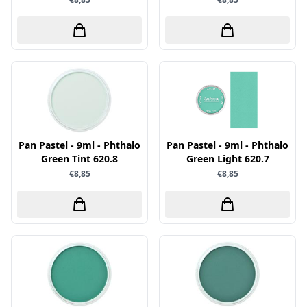
Papers for You
Piatek13
Precious Marieke
Prills
Pronty
Ranger
Pan Pastel - 9ml - Phthalo
Pan Pastel - 9ml - Phthalo
Rayher
Green Tint 620.8
Green Light 620.7
Reprint
€8,85
€8,85
Scrap-Boys
ScrapAndMe
Sizzix
Sparkles
Spectrum Noir
Spellbinders