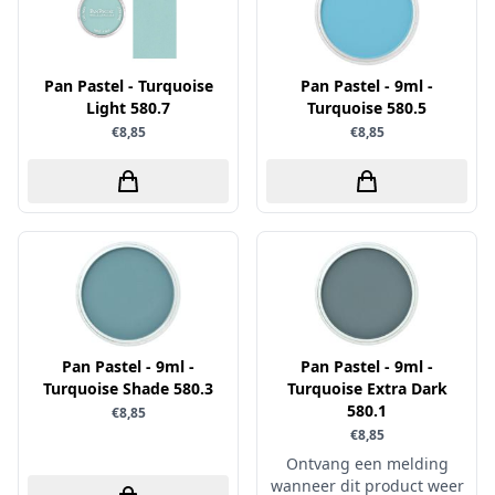
Verschillende
WeR Memory
Pan Pastel - Turquoise
Pan Pastel - 9ml -
Whimsy Stamps
Light 580.7
Turquoise 580.5
€8,85
€8,85
Wild Rose Studio's
World of Craft
wow
Yvonne Creations
Barto Design
Collall
hobbygros
Pan Pastel - 9ml -
Pan Pastel - 9ml -
Joep by Carla
Turquoise Shade 580.3
Turquoise Extra Dark
580.1
€8,85
Kleurlab
€8,85
Olba
Ontvang een melding
wanneer dit product weer
Pan Pastel