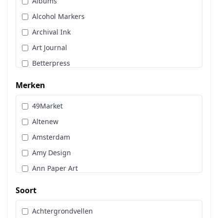
Albums
Stans, Embos & Stencils
Alcohol Markers
Stempels
Archival Ink
Workshoppakket
Art Journal
Pan Pastel
Betterpress
Bloemen
Merken
Brads
49Market
Cadence
Altenew
Designpapier
Amsterdam
Distress Oxide Spray
Amy Design
Distress Spritz
Ann Paper Art
Divers
Art Glitter
Dot & Do
Soort
Art Impressions
Embossingpoeder
Achtergrondvellen
Art Journaling