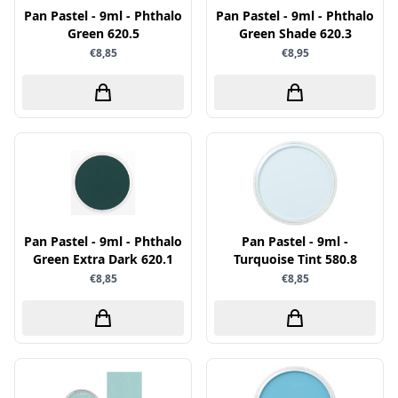
Pan Pastel - 9ml - Phthalo
Pan Pastel - 9ml - Phthalo
Sprinkletz
Green 620.5
Green Shade 620.3
Stamperia
€8,85
€8,95
Starform
Steadler
Stitch & Do
Studio Light
Te Gekke Krijtjes
The Paper Boutique
Pan Pastel - 9ml - Phthalo
Pan Pastel - 9ml -
Tombow
Green Extra Dark 620.1
Turquoise Tint 580.8
Totally - Tiffany
€8,85
€8,85
Vaessen Creative
van Gogh
Versa Magic Dew Drop
Versafine