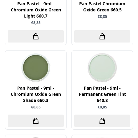
Uitdrukvellen
Pan Pastel - 9ml -
Pan Pastel Chromium
schudmateriaal
Hobbydots
Chromium Oxide Green
Oxide Green 660.5
Canvas
Scrappapier
Light 660.7
€8,85
HobbyFun
Die Cuts
€8,85
Shiny details
Hobbyjournaal
Finger Wax
Specialties
Hobbyzine
Pan Pastel
Stickers
Jalekro
Potloden
Tekst, letters & cijfers
Jeanines Art
Workshop
Tijdschrift
JeJe
Tools
Joy & Noor
Washi - tape
Juffrouw Muis
Pan Pastel - 9ml -
Pan Pastel - 9ml -
Chromium Oxide Green
Permanent Green Tint
Lapland knipvel
Shade 660.3
640.8
Lavinia
€8,85
€8,85
Lawn Fawn
Lemon Craft
Lisa Horton - Crafts