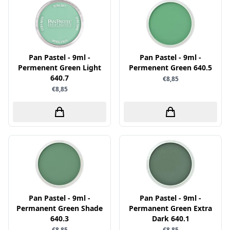
Little Birdie
Maja Design
Marianne Design
Pan Pastel - 9ml -
Pan Pastel - 9ml -
Marij Rahder
Permenent Green Light
Permenent Green 640.5
640.7
Memento
€8,85
€8,85
Mintay
Morgana Fantasy
Nellie Snellen
Nellie's Choice
Nuvo
Overige
Paper Boutique
Pan Pastel - 9ml -
Pan Pastel - 9ml -
Permanent Green Shade
Permanent Green Extra
Paper Favourites
640.3
Dark 640.1
Paperfuel
€8,85
€8,85