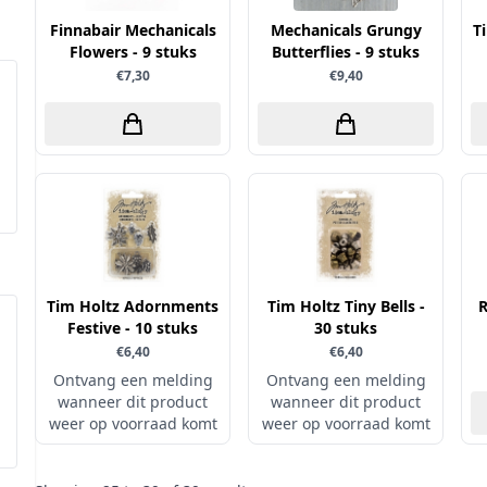
Finnabair Mechanicals
Mechanicals Grungy
T
Flowers - 9 stuks
Butterflies - 9 stuks
€7,30
€9,40
Tim Holtz Adornments
Tim Holtz Tiny Bells -
R
Festive - 10 stuks
30 stuks
€6,40
€6,40
Ontvang een melding
Ontvang een melding
wanneer dit product
wanneer dit product
weer op voorraad komt
weer op voorraad komt