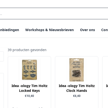
nbiedingen
Workshops & Nieuwsbrieven
Over ons
Con
39 producten gevonden
Idea -ology Tim Holtz
Idea -ology Tim Holtz
I
Locked Keys
Clock Hands
€10,40
€6,40