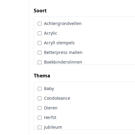
Art Glitter
Dot & Do
Soort
Art Impressions
Embossingpoeder
Achtergrondvellen
Art Journaling
Embosssingfolder
Acrylic
Berrie's Beauties
Enveloppen
Acryll stempels
By Karin Joan
Gereedschappen
Betterpress mallen
Cadence
Hangers
Boekbinderslinnen
Card Deco
Hobbytijdschrift
Borduurgaren
CarlijnDesign
Thema
Inkt
Cards Only
Copic
Kleurpotloden
Baby
Diamond Paint
Craft & You
Knipvellen
Condoleance
Diversen
Craft O Clock
Lijm & Tape
Dieren
Glitters
CraftEmotions
Linnenkarton
Herfst
Hobbydots
Crafters Compagnion
Lint
Jubileum
Hoeken en Randen
Crealies
Machines