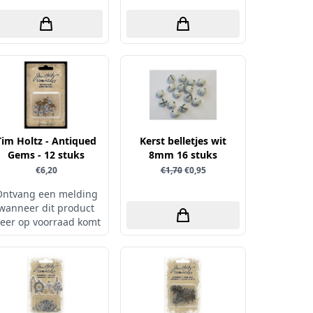
Tim Holtz - Antiqued
Kerst belletjes wit
Gems - 12 stuks
8mm 16 stuks
€6,20
€1,70
€0,95
Ontvang een melding
wanneer dit product
eer op voorraad komt