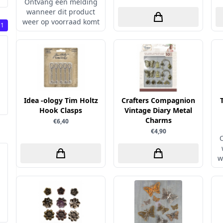
Ontvang een melding
wanneer dit product
weer op voorraad komt
1
Idea -ology Tim Holtz
Crafters Compagnion
Hook Clasps
Vintage Diary Metal
Charms
€6,40
€4,90
w