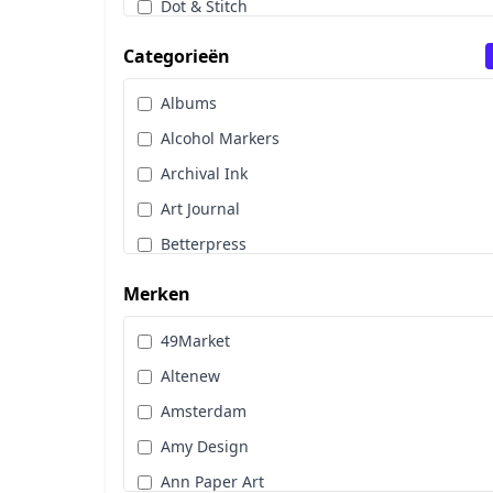
Dot & Stitch
Papier & Scrap
Categorieën
Sale
Albums
Stans, Embos & Stencils
Alcohol Markers
Stempels
Archival Ink
Workshoppakket
Art Journal
Pan Pastel
Betterpress
Bloemen
Merken
Brads
49Market
Cadence
Altenew
Designpapier
Amsterdam
Distress Oxide Spray
Amy Design
Distress Spritz
Ann Paper Art
Divers