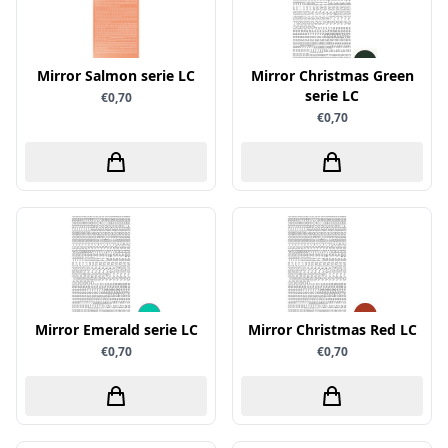
Little Birdie
Maja Design
Mirror Salmon serie LC
Mirror Christmas Green
Marianne Design
serie LC
€0,70
€0,70
Marij Rahder
Memento
Mintay
Morgana Fantasy
Nellie Snellen
Nellie's Choice
Nuvo
Mirror Emerald serie LC
Mirror Christmas Red LC
Overige
€0,70
€0,70
Paper Boutique
Paper Favourites
Paperfuel