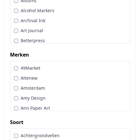
Albums
Stans, Embos & Stencils
Alcohol Markers
Stempels
Archival Ink
Workshoppakket
Art Journal
Pan Pastel
Betterpress
Bloemen
Merken
Brads
49Market
Cadence
Altenew
Designpapier
Amsterdam
Distress Oxide Spray
Amy Design
Distress Spritz
Ann Paper Art
Divers
Art Glitter
Dot & Do
Soort
Art Impressions
Embossingpoeder
Achtergrondvellen
Art Journaling