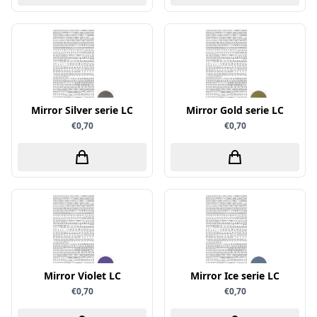
Verschillende
WeR Memory
Whimsy Stamps
Wild Rose Studio's
World of Craft
Mirror Silver serie LC
Mirror Gold serie LC
€0,70
€0,70
wow
Yvonne Creations
Barto Design
Collall
hobbygros
Joep by Carla
Kleurlab
Mirror Violet LC
Mirror Ice serie LC
Olba
€0,70
€0,70
Pan Pastel