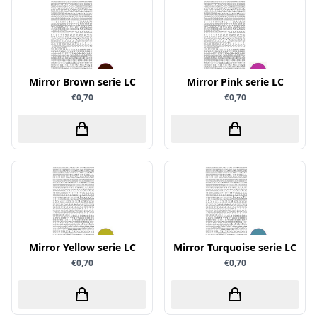
Papers for You
Piatek13
Precious Marieke
Mirror Brown serie LC
Mirror Pink serie LC
Prills
€0,70
€0,70
Pronty
Ranger
Rayher
Reprint
Scrap-Boys
ScrapAndMe
Sizzix
Mirror Yellow serie LC
Mirror Turquoise serie LC
€0,70
€0,70
Sparkles
Spectrum Noir
Spellbinders