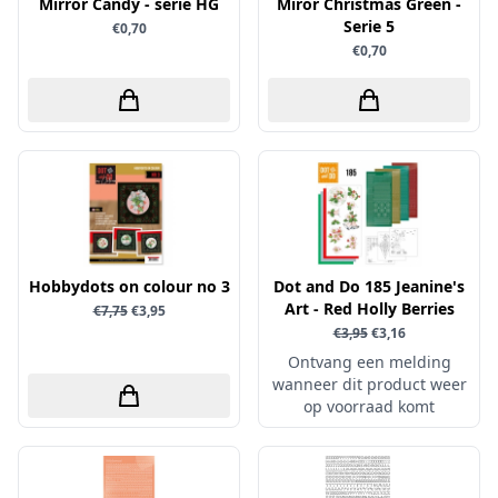
Uitdrukvellen
Mirror Candy - serie HG
Miror Christmas Green -
schudmateriaal
Serie 5
Hobbydots
€0,70
Canvas
€0,70
Scrappapier
HobbyFun
Die Cuts
Shiny details
Hobbyjournaal
Finger Wax
Specialties
Hobbyzine
Pan Pastel
Stickers
Jalekro
Potloden
Tekst, letters & cijfers
Jeanines Art
Workshop
Tijdschrift
JeJe
Tools
Joy & Noor
Hobbydots on colour no 3
Dot and Do 185 Jeanine's
Washi - tape
Art - Red Holly Berries
€7,75
€3,95
Juffrouw Muis
€3,95
€3,16
Lapland knipvel
Ontvang een melding
Lavinia
wanneer dit product weer
op voorraad komt
Lawn Fawn
Lemon Craft
Lisa Horton - Crafts