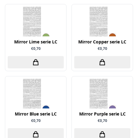
Sprinkletz
Stamperia
Starform
Steadler
Mirror Lime serie LC
Mirror Copper serie LC
Stitch & Do
€0,70
€0,70
Studio Light
Te Gekke Krijtjes
The Paper Boutique
Tombow
Totally - Tiffany
Vaessen Creative
Mirror Blue serie LC
Mirror Purple serie LC
van Gogh
€0,70
€0,70
Versa Magic Dew Drop
Versafine