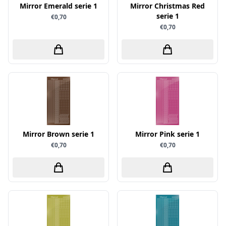
Mirror Emerald serie 1
Mirror Christmas Red
Little Birdie
serie 1
€0,70
€0,70
Maja Design
Marianne Design
Marij Rahder
Memento
Mintay
Morgana Fantasy
Nellie Snellen
Mirror Brown serie 1
Mirror Pink serie 1
Nellie's Choice
€0,70
€0,70
Nuvo
Overige
Paper Boutique
Paper Favourites
Paperfuel