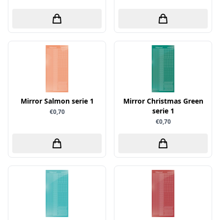
Uitdrukvellen
schudmateriaal
Hobbydots
Canvas
Scrappapier
HobbyFun
Die Cuts
Shiny details
Hobbyjournaal
Finger Wax
Specialties
Hobbyzine
Pan Pastel
Stickers
Jalekro
Potloden
Tekst, letters & cijfers
Jeanines Art
Workshop
Mirror Salmon serie 1
Mirror Christmas Green
Tijdschrift
JeJe
serie 1
€0,70
Tools
€0,70
Joy & Noor
Washi - tape
Juffrouw Muis
Lapland knipvel
Lavinia
Lawn Fawn
Lemon Craft
Lisa Horton - Crafts