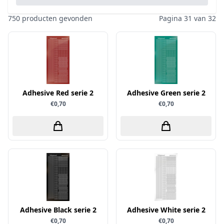
Pailletten & Glitters
Inktpad
Diamond Paint
Parels
750 producten gevonden
Pagina 31 van 32
Inktstift
Die'sire
Ponsen
Kleurboek
Dini Disign
Prills
Kraaltjes
Disney
Rub-On
Linnenkarton - basis
Dotty Design
Snijmallen
Mixed media
Adhesive Red serie 2
Dress My Craft
Adhesive Green serie 2
Sparkles
€0,70
€0,70
Oplegkaartjes
Dutch Doobadoo
Speciaalpapier
Overige
E.Colin
Stempelmateriaal
Pakketten
Elizabeth craft designs
Stencil
Paperpacks
Fairybells
Stickers
pasta
Florence
Stitch & Do
penselen
Gemini
Te Gekke Krijtjes
rijstpapier
Graphic 45
Trowback
Adhesive Black serie 2
Adhesive White serie 2
Rubber stempels
Hobby Art
€0,70
€0,70