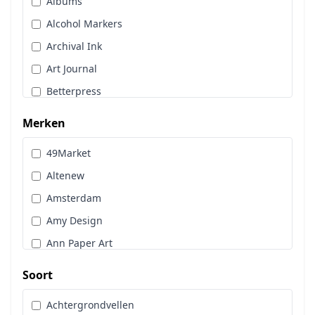
Albums
Stans, Embos & Stencils
Alcohol Markers
Stempels
Archival Ink
Workshoppakket
Art Journal
Pan Pastel
Betterpress
Bloemen
Merken
Brads
49Market
Cadence
Altenew
Designpapier
Amsterdam
Distress Oxide Spray
Amy Design
Distress Spritz
Ann Paper Art
Divers
Art Glitter
Dot & Do
Soort
Art Impressions
Embossingpoeder
Achtergrondvellen
Art Journaling