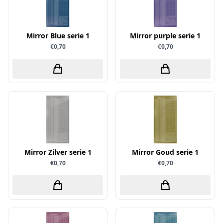
Sprinkletz
Stamperia
Mirror Blue serie 1
Mirror purple serie 1
Starform
€0,70
€0,70
Steadler
Stitch & Do
Studio Light
Te Gekke Krijtjes
The Paper Boutique
Tombow
Mirror Zilver serie 1
Mirror Goud serie 1
Totally - Tiffany
€0,70
€0,70
Vaessen Creative
van Gogh
Versa Magic Dew Drop
Versafine