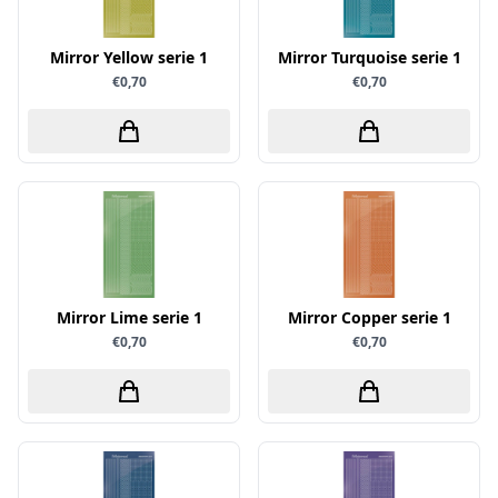
Papers for You
Mirror Yellow serie 1
Mirror Turquoise serie 1
Piatek13
€0,70
€0,70
Precious Marieke
Prills
Pronty
Ranger
Rayher
Reprint
Scrap-Boys
Mirror Lime serie 1
Mirror Copper serie 1
€0,70
€0,70
ScrapAndMe
Sizzix
Sparkles
Spectrum Noir
Spellbinders