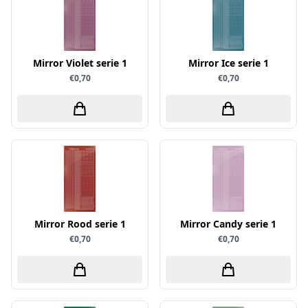
Verschillende
WeR Memory
Whimsy Stamps
Mirror Violet serie 1
Mirror Ice serie 1
€0,70
€0,70
Wild Rose Studio's
World of Craft
wow
Yvonne Creations
Barto Design
Collall
hobbygros
Mirror Rood serie 1
Mirror Candy serie 1
Joep by Carla
€0,70
€0,70
Kleurlab
Olba
Pan Pastel