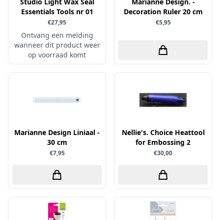
Uitdrukvellen
Studio Light Wax Seal
Marianne Design. -
schudmateriaal
Essentials Tools nr 01
Decoration Ruler 20 cm
Hobbydots
Canvas
€27,95
€5,95
Scrappapier
HobbyFun
Die Cuts
Ontvang een melding
Shiny details
Hobbyjournaal
wanneer dit product weer
Finger Wax
op voorraad komt
Specialties
Hobbyzine
Pan Pastel
Stickers
Jalekro
Potloden
Tekst, letters & cijfers
Jeanines Art
Workshop
Tijdschrift
JeJe
Tools
Joy & Noor
Marianne Design Liniaal -
Nellie's. Choice Heattool
Washi - tape
Juffrouw Muis
30 cm
for Embossing 2
€7,95
€30,00
Lapland knipvel
Lavinia
Lawn Fawn
Lemon Craft
Lisa Horton - Crafts