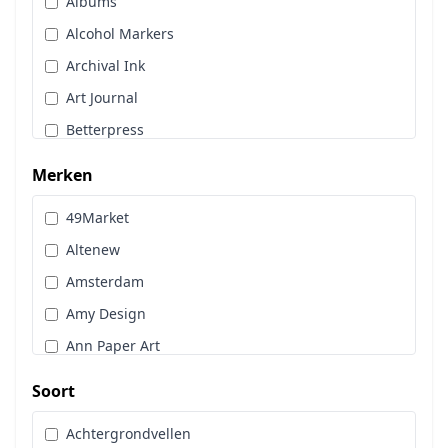
Albums
Stans, Embos & Stencils
Alcohol Markers
Stempels
Archival Ink
Workshoppakket
Art Journal
Pan Pastel
Betterpress
Bloemen
Merken
Brads
49Market
Cadence
Altenew
Designpapier
Amsterdam
Distress Oxide Spray
Amy Design
Distress Spritz
Ann Paper Art
Divers
Art Glitter
Dot & Do
Soort
Art Impressions
Embossingpoeder
Achtergrondvellen
Art Journaling