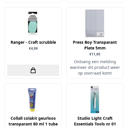
Papers for You
Piatek13
Precious Marieke
Prills
Ranger - Craft scrubble
Press Boy Transparant
Pronty
Plate 5mm
€4,99
Ranger
€11,95
Ontvang een melding
Rayher
wanneer dit product weer
Reprint
op voorraad komt
Scrap-Boys
ScrapAndMe
Sizzix
Sparkles
Spectrum Noir
Collall colakit geurloos
Studio Light Craft
transparant 80 ml 1 tube
Essentials Tools nr 01
Spellbinders