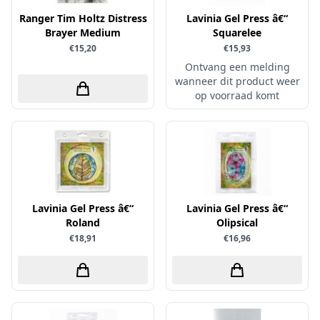
Ranger Tim Holtz Distress
Verschillende
Lavinia Gel Press â€“
Brayer Medium
Squarelee
WeR Memory
€15,20
€15,93
Whimsy Stamps
Ontvang een melding
wanneer dit product weer
Wild Rose Studio's
op voorraad komt
World of Craft
wow
Yvonne Creations
Barto Design
Collall
Lavinia Gel Press â€“
Lavinia Gel Press â€“
Roland
Olipsical
hobbygros
€18,91
€16,96
Joep by Carla
Kleurlab
Olba
Pan Pastel