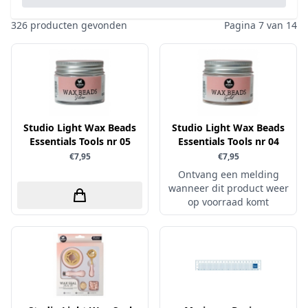
Pailletten & Glitters
Inktpad
Diamond Paint
Parels
326 producten gevonden
Pagina 7 van 14
Inktstift
Die'sire
Ponsen
Kleurboek
Dini Disign
Prills
Kraaltjes
Disney
Rub-On
Linnenkarton - basis
Dotty Design
Snijmallen
Mixed media
Studio Light Wax Beads
Dress My Craft
Studio Light Wax Beads
Sparkles
Essentials Tools nr 05
Essentials Tools nr 04
Oplegkaartjes
Dutch Doobadoo
Speciaalpapier
€7,95
€7,95
Overige
E.Colin
Ontvang een melding
Stempelmateriaal
Pakketten
wanneer dit product weer
Elizabeth craft designs
Stencil
op voorraad komt
Paperpacks
Fairybells
Stickers
pasta
Florence
Stitch & Do
penselen
Gemini
Te Gekke Krijtjes
rijstpapier
Graphic 45
Trowback
Rubber stempels
Hobby Art