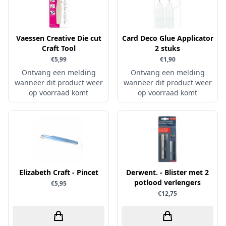
Little Birdie
Maja Design
Vaessen Creative Die cut
Card Deco Glue Applicator
Marianne Design
Craft Tool
2 stuks
€5,99
€1,90
Marij Rahder
Ontvang een melding
Ontvang een melding
Memento
wanneer dit product weer
wanneer dit product weer
op voorraad komt
op voorraad komt
Mintay
Morgana Fantasy
Nellie Snellen
Nellie's Choice
Nuvo
Elizabeth Craft - Pincet
Derwent. - Blister met 2
Overige
potlood verlengers
€5,95
Paper Boutique
€12,75
Paper Favourites
Paperfuel