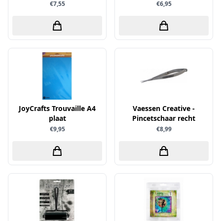
€7,55
€6,95
Sprinkletz
Stamperia
Starform
Steadler
Stitch & Do
Studio Light
Te Gekke Krijtjes
JoyCrafts Trouvaille A4
Vaessen Creative -
plaat
Pincetschaar recht
The Paper Boutique
€9,95
€8,99
Tombow
Totally - Tiffany
Vaessen Creative
van Gogh
Versa Magic Dew Drop
Versafine