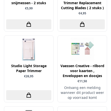
Uitdrukvellen
snijmessen - 2 stuks
Trimmer Replacement
schudmateriaal
Hobbydots
Cutting Blades ( 2 stuks )
Canvas
€5,99
Scrappapier
€4,95
HobbyFun
Die Cuts
Shiny details
Hobbyjournaal
Finger Wax
Specialties
Hobbyzine
Pan Pastel
Stickers
Jalekro
Potloden
Tekst, letters & cijfers
Jeanines Art
Workshop
Tijdschrift
JeJe
Tools
Joy & Noor
Studio Light Storage
Vaessen Creative - rilbord
Washi - tape
Juffrouw Muis
Paper Trimmer
voor kaarten ,
Enveloppen en doosjes
€26,95
Lapland knipvel
€11,50
Lavinia
Ontvang een melding
wanneer dit product weer
Lawn Fawn
op voorraad komt
Lemon Craft
Lisa Horton - Crafts