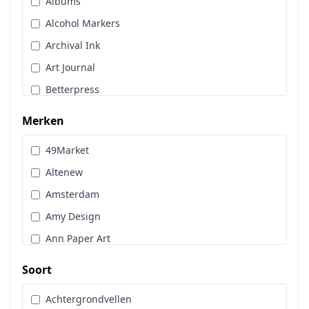
Albums
Stans, Embos & Stencils
Alcohol Markers
Stempels
Archival Ink
Workshoppakket
Art Journal
Pan Pastel
Betterpress
Bloemen
Merken
Brads
49Market
Cadence
Altenew
Designpapier
Amsterdam
Distress Oxide Spray
Amy Design
Distress Spritz
Ann Paper Art
Divers
Art Glitter
Dot & Do
Soort
Art Impressions
Embossingpoeder
Achtergrondvellen
Art Journaling