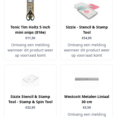
Little Birdie
Maja Design
Marianne Design
Tonic Tim Holtz 5 inch
Sizzix - Stencil & Stamp
Marij Rahder
mini snips (816e)
Tool
€11,50
€54,95
Memento
Ontvang een melding
Ontvang een melding
Mintay
wanneer dit product weer
wanneer dit product weer
op voorraad komt
op voorraad komt
Morgana Fantasy
Nellie Snellen
Nellie's Choice
Nuvo
Overige
Sizzix Stencil & Stamp
Westcott Metalen Liniaal
Paper Boutique
Tool - Stamp & Spin Tool
30 cm
Paper Favourites
€32,95
€5,50
Ontvang een melding
Paperfuel