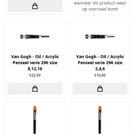
wanneer dit product weer
Papers for You
op voorraad komt
Piatek13
Precious Marieke
Prills
Pronty
Ranger
Van Gogh - Oil / Acrylic
Van Gogh - Oil / Acrylic
Penseel serie 296 size
Penseel serie 296 size
Rayher
8,12,16
2,4,6
Reprint
€22,50
€10,80
Scrap-Boys
ScrapAndMe
Sizzix
Sparkles
Spectrum Noir
Spellbinders