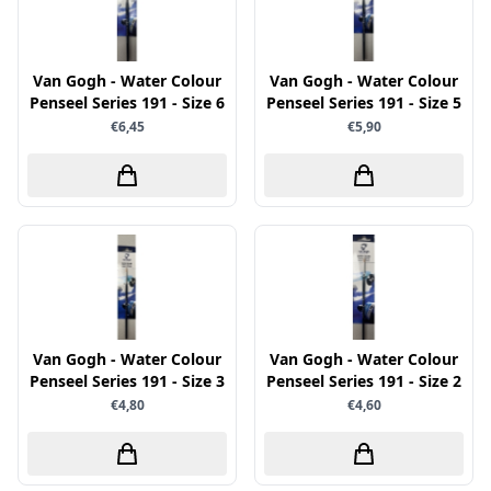
Verschillende
WeR Memory
Van Gogh - Water Colour
Van Gogh - Water Colour
Whimsy Stamps
Penseel Series 191 - Size 6
Penseel Series 191 - Size 5
€6,45
€5,90
Wild Rose Studio's
World of Craft
wow
Yvonne Creations
Barto Design
Collall
hobbygros
Van Gogh - Water Colour
Van Gogh - Water Colour
Joep by Carla
Penseel Series 191 - Size 3
Penseel Series 191 - Size 2
€4,80
€4,60
Kleurlab
Olba
Pan Pastel