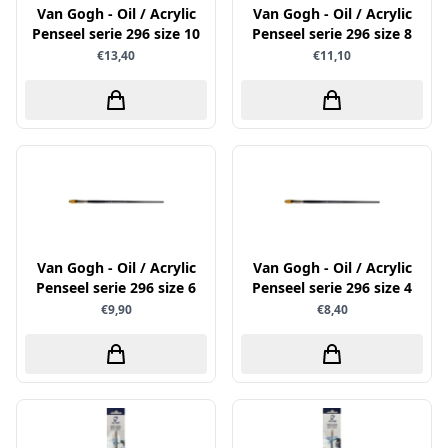
Van Gogh - Oil / Acrylic
Van Gogh - Oil / Acrylic
Sprinkletz
Penseel serie 296 size 10
Penseel serie 296 size 8
€13,40
€11,10
Stamperia
Starform
Steadler
Stitch & Do
Studio Light
Te Gekke Krijtjes
The Paper Boutique
Van Gogh - Oil / Acrylic
Van Gogh - Oil / Acrylic
Tombow
Penseel serie 296 size 6
Penseel serie 296 size 4
€9,90
€8,40
Totally - Tiffany
Vaessen Creative
van Gogh
Versa Magic Dew Drop
Versafine