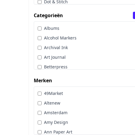
Dot & Stitch
Papier & Scrap
Categorieën
Sale
Albums
Stans, Embos & Stencils
Alcohol Markers
Stempels
Archival Ink
Workshoppakket
Art Journal
Pan Pastel
Betterpress
Bloemen
Merken
Brads
49Market
Cadence
Altenew
Designpapier
Amsterdam
Distress Oxide Spray
Amy Design
Distress Spritz
Ann Paper Art
Divers