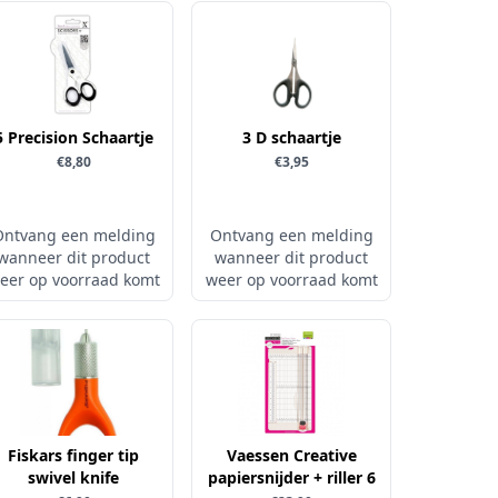
5 Precision Schaartje
3 D schaartje
€8,80
€3,95
Ontvang een melding
Ontvang een melding
wanneer dit product
wanneer dit product
eer op voorraad komt
weer op voorraad komt
Fiskars finger tip
Vaessen Creative
swivel knife
papiersnijder + riller 6