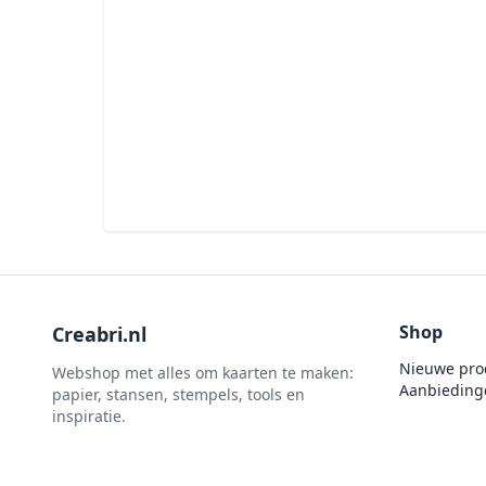
penselen
Gemini
Te Gekke Krijtjes
rijstpapier
Graphic 45
Trowback
Rubber stempels
Hobby Art
Uitdrukvellen
schudmateriaal
Hobbydots
Canvas
Scrappapier
HobbyFun
Die Cuts
Shiny details
Hobbyjournaal
Finger Wax
Specialties
Hobbyzine
Pan Pastel
Stickers
Jalekro
Potloden
Tekst, letters & cijfers
Jeanines Art
Workshop
Tijdschrift
Shop
Creabri.nl
JeJe
Tools
Nieuwe pro
Joy & Noor
Webshop met alles om kaarten te maken:
Aanbieding
papier, stansen, stempels, tools en
Washi - tape
Juffrouw Muis
inspiratie.
Lapland knipvel
Lavinia