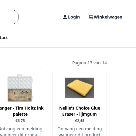
Login
Winkelwagen
tact
Pagina 13 van 14
anger - Tim Holtz ink
Nellie's Choice Glue
palette
Eraser - lijmgum
€6,75
€2,45
Ontvang een melding
Ontvang een melding
wanneer dit product
wanneer dit product