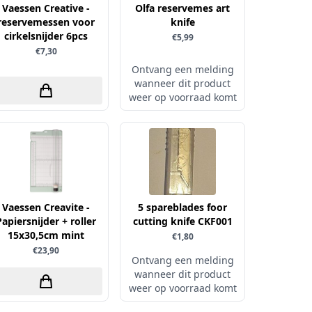
Vaessen Creative -
Olfa reservemes art
reservemessen voor
knife
cirkelsnijder 6pcs
€5,99
€7,30
Ontvang een melding
wanneer dit product
weer op voorraad komt
Vaessen Creavite -
5 spareblades foor
Papiersnijder + roller
cutting knife CKF001
15x30,5cm mint
€1,80
€23,90
Ontvang een melding
wanneer dit product
weer op voorraad komt