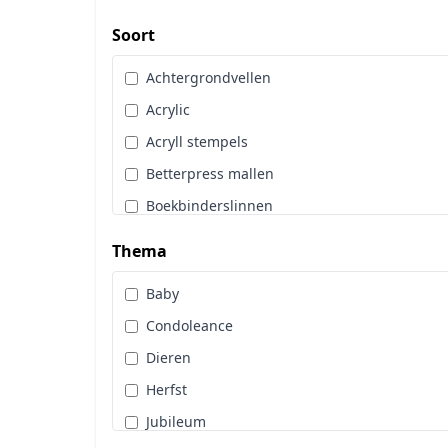
Art Glitter
Dot & Do
Soort
Art Impressions
Embossingpoeder
Achtergrondvellen
Art Journaling
Embosssingfolder
Acrylic
Berrie's Beauties
Enveloppen
Acryll stempels
By Karin Joan
Gereedschappen
Betterpress mallen
Cadence
Hangers
Boekbinderslinnen
Card Deco
Hobbytijdschrift
Borduurgaren
CarlijnDesign
Thema
Inkt
Cards Only
Copic
Kleurpotloden
Baby
Diamond Paint
Craft & You
Knipvellen
Condoleance
Diversen
Craft O Clock
Lijm & Tape
Dieren
Glitters
CraftEmotions
Linnenkarton
Herfst
Hobbydots
Crafters Compagnion
Lint
Jubileum
Hoeken en Randen
Crealies
Machines