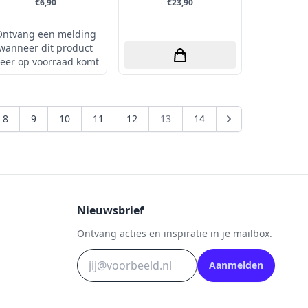
€6,90
€23,90
Ontvang een melding
wanneer dit product
eer op voorraad komt
8
9
10
11
12
13
14
Nieuwsbrief
Ontvang acties en inspiratie in je mailbox.
Aanmelden