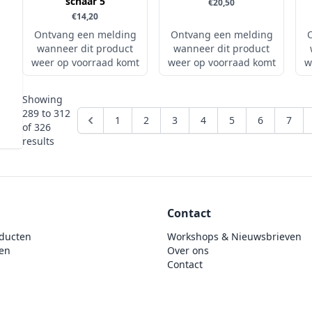
schaar 5
€20,50
€14,20
Ontvang een melding
Ontvang een melding
wanneer dit product
wanneer dit product
weer op voorraad komt
weer op voorraad komt
w
Showing
289
to
312
1
2
3
4
5
6
7
of
326
results
Contact
ducten
Workshops & Nieuwsbrieven
en
Over ons
Contact