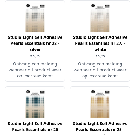
Little Birdie
Maja Design
Marianne Design
Marij Rahder
Studio Light Self Adhesive
Studio Light Self Adhesive
Pearls Essentials nr 28 -
Pearls Essentials nr 27. -
Memento
silver
white
Mintay
€5,95
€5,95
Ontvang een melding
Ontvang een melding
Morgana Fantasy
wanneer dit product weer
wanneer dit product weer
Nellie Snellen
op voorraad komt
op voorraad komt
Nellie's Choice
Nuvo
Overige
Paper Boutique
Studio Light Self Adhesive
Paper Favourites
Studio Light Self Adhesive
Pearls Essentials nr 26
Pearls Essentials nr 25 -
Paperfuel