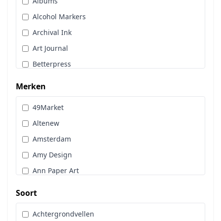
Albums
Stans, Embos & Stencils
Alcohol Markers
Stempels
Archival Ink
Workshoppakket
Art Journal
Pan Pastel
Betterpress
Bloemen
Merken
Brads
49Market
Cadence
Altenew
Designpapier
Amsterdam
Distress Oxide Spray
Amy Design
Distress Spritz
Ann Paper Art
Divers
Art Glitter
Dot & Do
Soort
Art Impressions
Embossingpoeder
Achtergrondvellen
Art Journaling