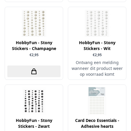
Verschillende
WeR Memory
Whimsy Stamps
Wild Rose Studio's
HobbyFun - Stony
HobbyFun - Stony
World of Craft
Stickers - Champagne
Stickers - Wit
wow
€2,95
€2,95
Ontvang een melding
Yvonne Creations
wanneer dit product weer
Barto Design
op voorraad komt
Collall
hobbygros
Joep by Carla
Kleurlab
Olba
HobbyFun - Stony
Card Deco Essentials -
Stickers - Zwart
Adhesive hearts
Pan Pastel