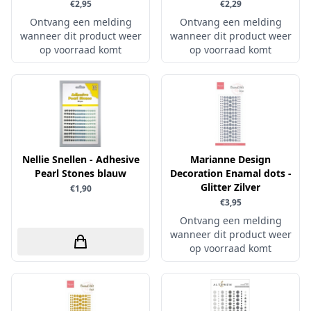
€2,95
€2,29
Simple and Basic
Ontvang een melding
Ontvang een melding
wanneer dit product weer
wanneer dit product weer
op voorraad komt
op voorraad komt
Nellie Snellen - Adhesive
Marianne Design
Pearl Stones blauw
Decoration Enamal dots -
Glitter Zilver
€1,90
€3,95
Ontvang een melding
wanneer dit product weer
op voorraad komt