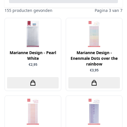
Pailletten & Glitters
Inktpad
Diamond Paint
Parels
155 producten gevonden
Pagina 3 van 7
Inktstift
Die'sire
Ponsen
Kleurboek
Dini Disign
Prills
Kraaltjes
Disney
Rub-On
Linnenkarton - basis
Dotty Design
Snijmallen
Mixed media
Marianne Design - Pearl
Dress My Craft
Marianne Design -
Sparkles
White
Enenmale Dots over the
Oplegkaartjes
Dutch Doobadoo
Speciaalpapier
rainbow
€2,95
Overige
€3,95
E.Colin
Stempelmateriaal
Pakketten
Elizabeth craft designs
Stencil
Paperpacks
Fairybells
Stickers
pasta
Florence
Stitch & Do
penselen
Gemini
Te Gekke Krijtjes
rijstpapier
Graphic 45
Trowback
Rubber stempels
Hobby Art