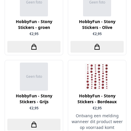
Geen foto
Geen foto
Sprinkletz
Stamperia
HobbyFun - Stony
HobbyFun - Stony
Starform
Stickers - groen
Stickers - Olive
€2,95
€2,95
Steadler
Stitch & Do
Studio Light
Te Gekke Krijtjes
The Paper Boutique
Geen foto
Tombow
Totally - Tiffany
HobbyFun - Stony
HobbyFun - Stony
Vaessen Creative
Stickers - Grijs
Stickers - Bordeaux
€2,95
€2,95
van Gogh
Ontvang een melding
Versa Magic Dew Drop
wanneer dit product weer
op voorraad komt
Versafine