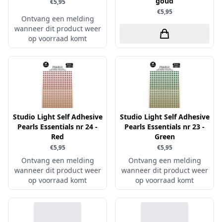
goud
€5,95
€5,95
Papers for You
Ontvang een melding
wanneer dit product weer
Piatek13
op voorraad komt
Precious Marieke
Prills
Pronty
Ranger
Rayher
Studio Light Self Adhesive
Studio Light Self Adhesive
Reprint
Pearls Essentials nr 24 -
Pearls Essentials nr 23 -
Red
Green
Scrap-Boys
€5,95
€5,95
ScrapAndMe
Ontvang een melding
Ontvang een melding
wanneer dit product weer
wanneer dit product weer
Sizzix
op voorraad komt
op voorraad komt
Sparkles
Spectrum Noir
Spellbinders