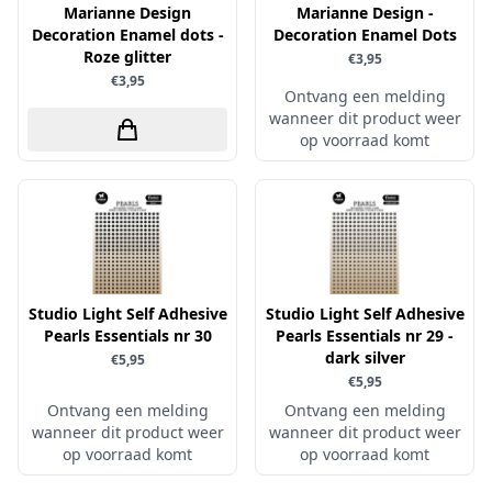
Uitdrukvellen
Marianne Design
Marianne Design -
schudmateriaal
Hobbydots
Decoration Enamel dots -
Decoration Enamel Dots
Canvas
Scrappapier
Roze glitter
€3,95
HobbyFun
Die Cuts
€3,95
Shiny details
Ontvang een melding
Hobbyjournaal
Finger Wax
wanneer dit product weer
Specialties
Hobbyzine
op voorraad komt
Pan Pastel
Stickers
Jalekro
Potloden
Tekst, letters & cijfers
Jeanines Art
Workshop
Tijdschrift
JeJe
Tools
Joy & Noor
Washi - tape
Juffrouw Muis
Studio Light Self Adhesive
Studio Light Self Adhesive
Pearls Essentials nr 30
Pearls Essentials nr 29 -
Lapland knipvel
dark silver
€5,95
Lavinia
€5,95
Ontvang een melding
Ontvang een melding
Lawn Fawn
wanneer dit product weer
wanneer dit product weer
Lemon Craft
op voorraad komt
op voorraad komt
Lisa Horton - Crafts