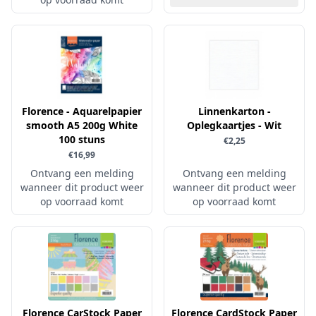
Verschillende
WeR Memory
Whimsy Stamps
Wild Rose Studio's
World of Craft
Florence - Aquarelpapier
Linnenkarton -
smooth A5 200g White
Oplegkaartjes - Wit
wow
100 stuns
€2,25
Yvonne Creations
€16,99
Ontvang een melding
Ontvang een melding
Barto Design
wanneer dit product weer
wanneer dit product weer
Collall
op voorraad komt
op voorraad komt
hobbygros
Joep by Carla
Kleurlab
Olba
Pan Pastel
Florence CarStock Paper
Florence CardStock Paper