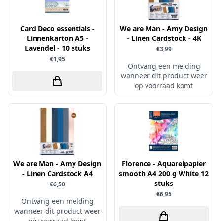
Sprinkletz
Card Deco essentials -
Stamperia
We are Man - Amy Design
Linnenkarton A5 -
- Linen Cardstock - 4K
Starform
Lavendel - 10 stuks
€3,99
€1,95
Steadler
Ontvang een melding
Stitch & Do
wanneer dit product weer
op voorraad komt
Studio Light
Te Gekke Krijtjes
The Paper Boutique
Tombow
Totally - Tiffany
We are Man - Amy Design
Florence - Aquarelpapier
Vaessen Creative
- Linen Cardstock A4
smooth A4 200 g White 12
stuks
€6,50
van Gogh
€6,95
Ontvang een melding
Versa Magic Dew Drop
wanneer dit product weer
Versafine
op voorraad komt