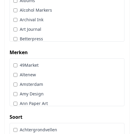
Albums
Stans, Embos & Stencils
Alcohol Markers
Stempels
Archival Ink
Workshoppakket
Art Journal
Pan Pastel
Betterpress
Bloemen
Merken
Brads
49Market
Cadence
Altenew
Designpapier
Amsterdam
Distress Oxide Spray
Amy Design
Distress Spritz
Ann Paper Art
Divers
Art Glitter
Dot & Do
Soort
Art Impressions
Embossingpoeder
Achtergrondvellen
Art Journaling