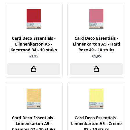
Little Birdie
Maja Design
Marianne Design
Marij Rahder
Card Deco Essentials -
Card Deco Essentials -
Llinnenkarton A5 -
Linnenkarton A5 - Hard
Memento
Kerstrood 34 - 10 stuks
Roze 49 - 10 stuks
Mintay
€1,95
€1,95
Morgana Fantasy
Nellie Snellen
Nellie's Choice
Nuvo
Overige
Paper Boutique
Card Deco Essentials -
Card Deco Essentials -
Paper Favourites
Linnenkarton A5 -
Linnenkarton A5 - Creme
Paperfuel
Chamois 07 - 10 stuks
02 - 10 stuks