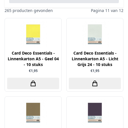
Pailletten & Glitters
Inktpad
Diamond Paint
Parels
265 producten gevonden
Pagina 11 van 12
Inktstift
Die'sire
Ponsen
Kleurboek
Dini Disign
Prills
Kraaltjes
Disney
Rub-On
Linnenkarton - basis
Dotty Design
Snijmallen
Mixed media
Card Deco Essentials -
Dress My Craft
Card Deco Essentials -
Sparkles
Linnenkarton A5 - Geel 04
Linnenkarton A5 - Licht
Oplegkaartjes
Dutch Doobadoo
Speciaalpapier
- 10 stuks
Grijs 24 - 10 stuks
Overige
€1,95
€1,95
E.Colin
Stempelmateriaal
Pakketten
Elizabeth craft designs
Stencil
Paperpacks
Fairybells
Stickers
pasta
Florence
Stitch & Do
penselen
Gemini
Te Gekke Krijtjes
rijstpapier
Graphic 45
Trowback
Rubber stempels
Hobby Art