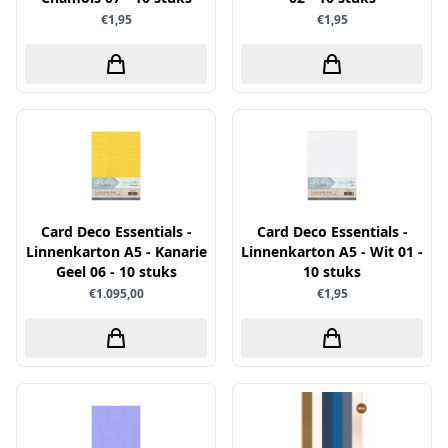
€1,95
€1,95
Papers for You
Piatek13
Precious Marieke
Prills
Pronty
Ranger
Rayher
Card Deco Essentials -
Card Deco Essentials -
Reprint
Linnenkarton A5 - Kanarie
Linnenkarton A5 - Wit 01 -
Geel 06 - 10 stuks
10 stuks
Scrap-Boys
€1.095,00
€1,95
ScrapAndMe
Sizzix
Sparkles
Spectrum Noir
Spellbinders