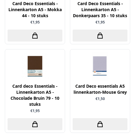
Uitdrukvellen
Card Deco Essentials -
Card Deco Essentials -
schudmateriaal
Hobbydots
Linnenkarton A5 - Mokka
Linnenkarton A5 -
Canvas
Scrappapier
44 - 10 stuks
Donkerpaars 35 - 10 stuks
HobbyFun
Die Cuts
€1,95
€1,95
Shiny details
Hobbyjournaal
Finger Wax
Specialties
Hobbyzine
Pan Pastel
Stickers
Jalekro
Potloden
Tekst, letters & cijfers
Jeanines Art
Workshop
Tijdschrift
JeJe
Tools
Joy & Noor
Washi - tape
Juffrouw Muis
Card deco Essentials -
Card Deco essentials A5
Linnenkarton A5 -
linnenkarton-Mouse Grey
Lapland knipvel
Chocolade Bruin 79 - 10
€1,50
Lavinia
stuks
€1,95
Lawn Fawn
Lemon Craft
Lisa Horton - Crafts