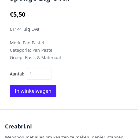
€5,50
61141 Big Oval
Merk:
Pan Pastel
Categorie:
Pan Pastel
Groep:
Basis & Materiaal
Aantal:
In winkelwagen
Creabri.nl
Webshop met alles om kaarten te maken: papier, stansen,