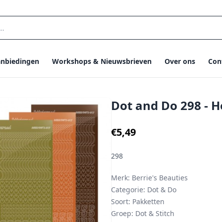
nbiedingen
Workshops & Nieuwsbrieven
Over ons
Con
Dot and Do 298 - 
€5,49
298
Merk:
Berrie's Beauties
Categorie:
Dot & Do
Soort:
Pakketten
Groep:
Dot & Stitch