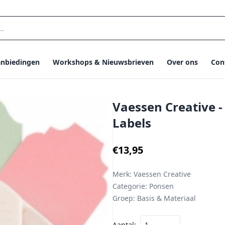
nbiedingen
Workshops & Nieuwsbrieven
Over ons
Con
Vaessen Creative -
Labels
€13,95
Merk:
Vaessen Creative
Categorie:
Ponsen
Groep:
Basis & Materiaal
Aantal: