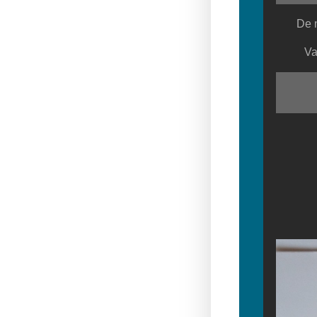
De 
Va