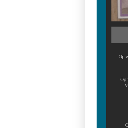
Op v
Op 
v
O