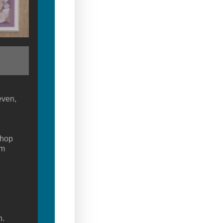
even,
shop
om
n.