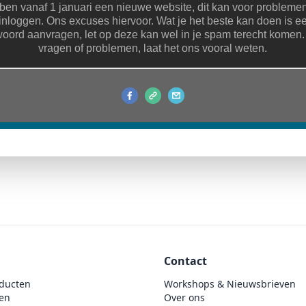
en vanaf 1 januari een nieuwe website, dit kan voor probleme
inloggen. Ons excuses hiervoor. Wat je het beste kan doen is e
oord aanvragen, let op deze kan wel in je spam terecht komen.
vragen of problemen, laat het ons vooral weten.
Contact
ducten
Workshops & Nieuwsbrieven
en
Over ons