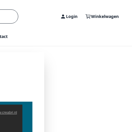
Login
Winkelwagen
tact
ruari
.creabri.nl