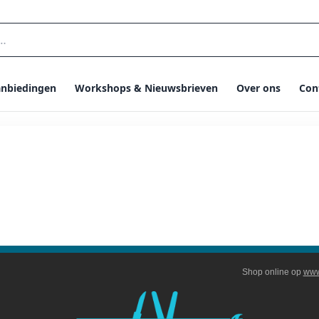
nbiedingen
Workshops & Nieuwsbrieven
Over ons
Con
bri Nieuwsbrief Feb
Shop online op
www