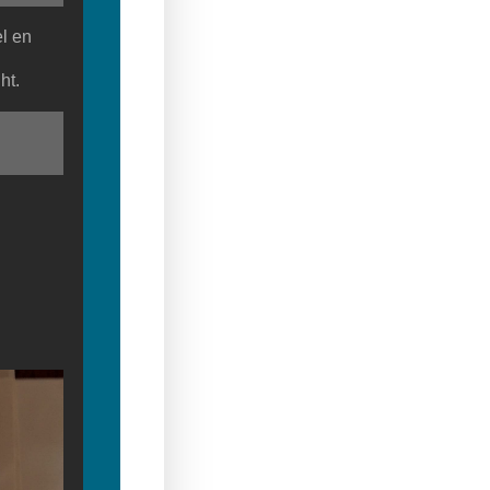
l en
ht.